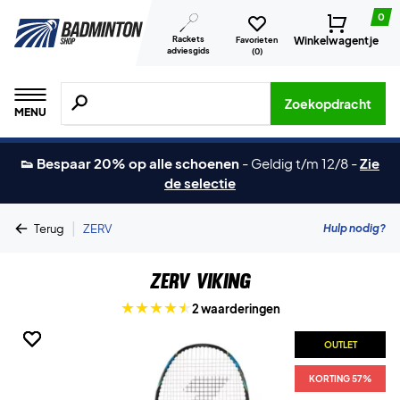
0
Rackets
Winkelwagentje
Favorieten
adviesgids
(
0
)
Zoeken naar producten, merken etc.
Zoekopdracht
MENU
👟 Bespaar 20% op alle schoenen
-
Geldig t/m 12/8
-
Zie
de selectie
|
Hulp nodig?
Terug
ZERV
ZERV Viking
2 waarderingen
OUTLET
OUTLET
OUTLET
OUTLET
KORTING 57%
KORTING 57%
KORTING 57%
KORTING 57%