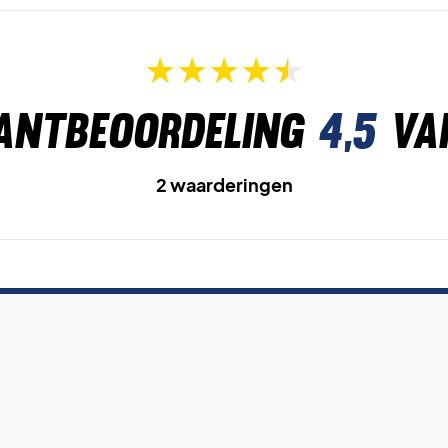
antbeoordeling
4,5
va
2 waarderingen