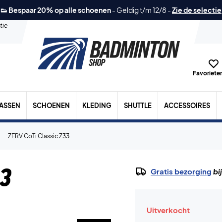
👟 Bespaar 20% op alle schoenen
-
Geldig t/m 12/8
-
Zie de selectie
tie
Favorieten
TASSEN
SCHOENEN
KLEDING
SHUTTLE
ACCESSOIRES
ZERV CoTi Classic Z33
33
Gratis bezorging
bi
Uitverkocht