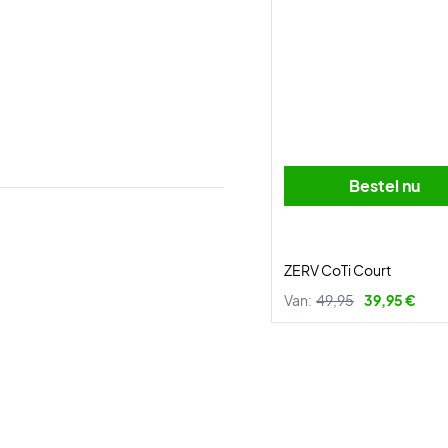
Bestel nu
ZERV CoTi Court
Van:
49,95
39,95 €