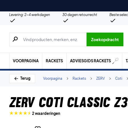
Levering: 2-4 werkdagen
30 dagen retourrecht
Beste selec
Zoeken naar producten, merken etc.
Zoekopdracht
VOORPAGINA
RACKETS
ADVIESGIDS RACKETS
Terug
Voorpagina
Rackets
ZERV
Coti
ZERV CoTi Classic Z
2 waarderingen