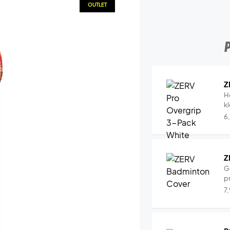
OUTLET
Z
H
k
6
Z
G
pr
7