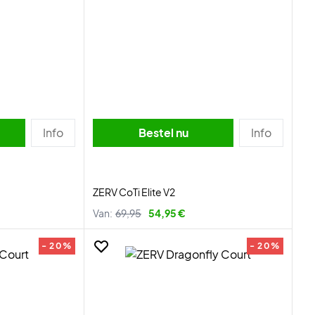
Info
Bestel nu
Info
ZERV CoTi Elite V2
Van:
69,95
54,95 €
- 20%
- 20%