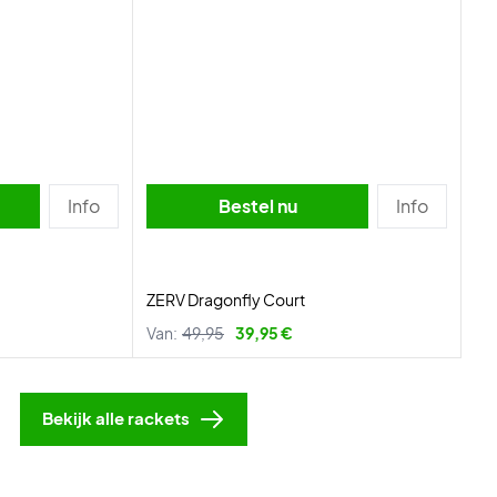
Info
Bestel nu
Info
ZERV Dragonfly Court
Van:
49,95
39,95 €
Bekijk alle rackets