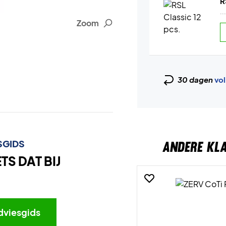
R
..
Zoom
30 dagen
vol
SGIDS
ANDERE KL
S DAT BIJ
dviesgids