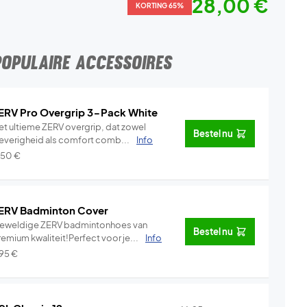
28,00 €
KORTING 65%
POPULAIRE ACCESSOIRES
ERV Pro Overgrip 3-Pack White
et ultieme ZERV overgrip, dat zowel
Bestel nu
leverigheid als comfort comb...
Info
,50
€
ERV Badminton Cover
eweldige ZERV badmintonhoes van
Bestel nu
emium kwaliteit!Perfect voor je...
Info
,95
€