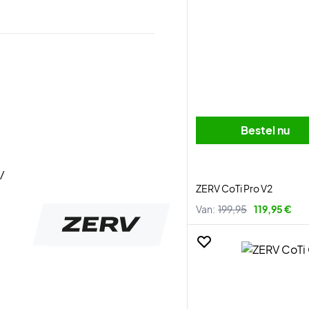
Bestel nu
/
ZERV CoTi Pro V2
Van:
199,95
119,95 €