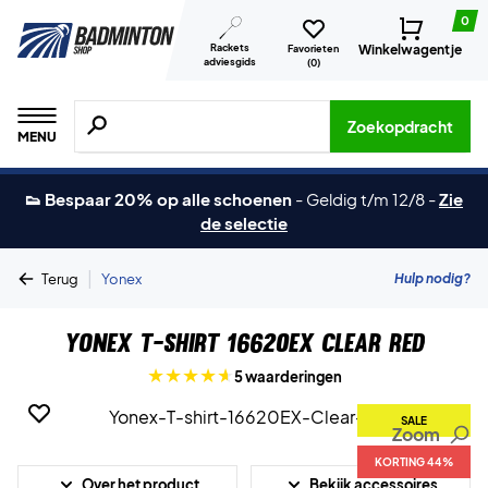
0
Rackets
Winkelwagentje
Favorieten
adviesgids
(
0
)
Zoeken naar producten, merken etc.
Zoekopdracht
MENU
👟 Bespaar 20% op alle schoenen
-
Geldig t/m 12/8
-
Zie
de selectie
|
Hulp nodig?
Terug
Yonex
Yonex T-shirt 16620EX Clear Red
5 waarderingen
SALE
Zoom
KORTING 44%
Over het product
Bekijk accessoires