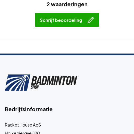
2 waarderingen
Schrijf beoordeling
Bedrijfsinformatie
Racket House ApS
Holkebjergvej 120