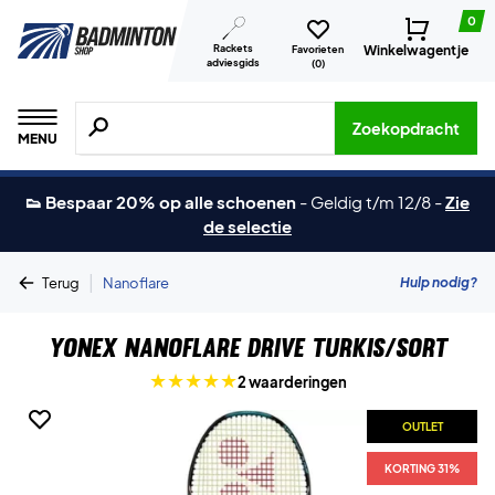
0
Rackets
Winkelwagentje
Favorieten
adviesgids
(
0
)
Zoeken naar producten, merken etc.
Zoekopdracht
MENU
👟 Bespaar 20% op alle schoenen
-
Geldig t/m 12/8
-
Zie
de selectie
|
Hulp nodig?
Terug
Nanoflare
Yonex Nanoflare Drive Turkis/Sort
2 waarderingen
OUTLET
KORTING 31%