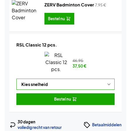
ZERV Badminton Cover
7,95
€
Bestel nu
RSL Classic 12 pcs.
46,95
37,50
€
Bestel nu
30 dagen
Betaalmiddelen
volledig recht van retour