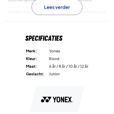
Lees verder
Ontdek zowel bescherming als comfort – bestel je Yonex
Junior T-shirt YJ0033EX Pearl Red nu!
Kleur: Rood.
Materiaal: 100% polyester.
Specificaties
Merk:
Yonex
Kleur:
Rood
Maat:
6 år / 8 år / 10 år / 12 år
Geslacht:
Junior