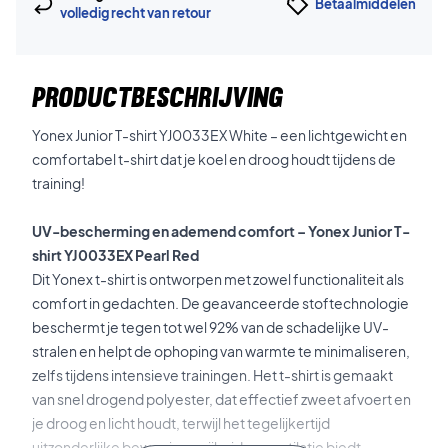
Betaalmiddelen
volledig recht van retour
PRODUCTBESCHRIJVING
Yonex Junior T-shirt YJ0033EX White – een lichtgewicht en
comfortabel t-shirt dat je koel en droog houdt tijdens de
training!
UV-bescherming en ademend comfort – Yonex Junior T-
shirt YJ0033EX Pearl Red
Dit Yonex t-shirt is ontworpen met zowel functionaliteit als
comfort in gedachten. De geavanceerde stoftechnologie
beschermt je tegen tot wel 92% van de schadelijke UV-
stralen en helpt de ophoping van warmte te minimaliseren,
zelfs tijdens intensieve trainingen. Het t-shirt is gemaakt
van snel drogend polyester, dat effectief zweet afvoert en
je droog en licht houdt, terwijl het tegelijkertijd
uitzonderlijke bewegingsvrijheid en ventilatie biedt.