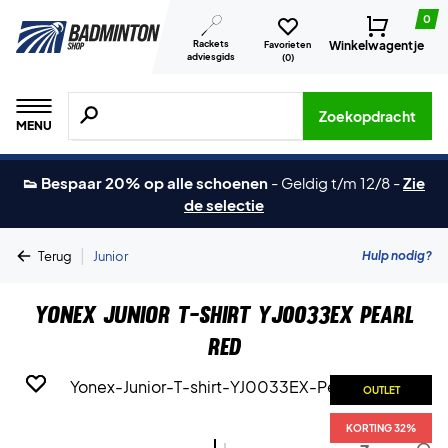
0
Rackets
Winkelwagentje
Favorieten
adviesgids
(
0
)
Zoeken naar producten, merken etc.
Zoekopdracht
MENU
👟 Bespaar 20% op alle schoenen
-
Geldig t/m 12/8
-
Zie
de selectie
|
Hulp nodig?
Terug
Junior
Yonex Junior T-shirt YJ0033EX Pearl
Red
OUTLET
OUTLET
KORTING 32%
KORTING 32%