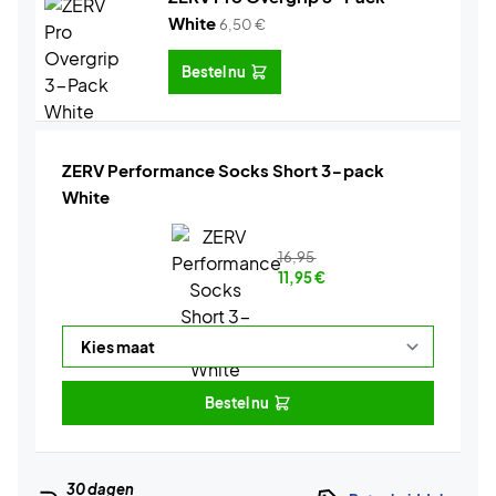
White
6,50
€
Bestel nu
ZERV Performance Socks Short 3-pack
White
16,95
11,95
€
Bestel nu
30 dagen