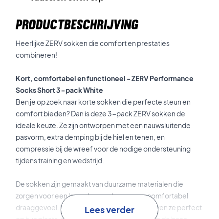
PRODUCTBESCHRIJVING
Heerlijke ZERV sokken die comfort en prestaties
combineren!
Kort, comfortabel en functioneel - ZERV Performance
Socks Short 3-pack White
Ben je op zoek naar korte sokken die perfecte steun en
comfort bieden? Dan is deze 3-pack ZERV sokken de
ideale keuze. Ze zijn ontworpen met een nauwsluitende
pasvorm, extra demping bij de hiel en tenen, en
compressie bij de wreef voor de nodige ondersteuning
tijdens training en wedstrijd.
De sokken zijn gemaakt van duurzame materialen die
zorgen voor een lange levensduur en een comfortabel
draaggevoel. Dankzij de elastische zones blijven ze perfect
Lees verder