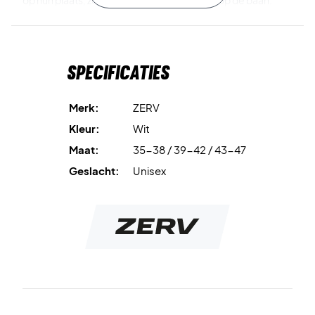
op hun plaats, zelfs wanneer je vol gas gaat op de baan.
Ideaal voor degenen die functionaliteit en comfort in één
sok willen combineren.
Specificaties
Zorg voor maximaal comfort - koop je ZERV sokken
vandaag nog!
Materiaal: 80% katoen, 17% polyamide en 3% elastaan.
Merk:
ZERV
Kleur: Wit met zwart logo.
Kleur:
Wit
Maat:
35-38 / 39-42 / 43-47
Geslacht:
Unisex