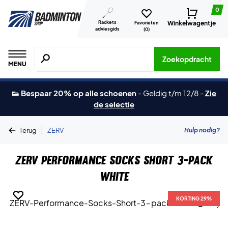
0
Rackets
Winkelwagentje
Favorieten
adviesgids
(
0
)
Zoeken naar producten, merken etc.
Zoekopdracht
MENU
👟 Bespaar 20% op alle schoenen
-
Geldig t/m 12/8
-
Zie
de selectie
|
Hulp nodig?
Terug
ZERV
ZERV Performance Socks Short 3-pack
White
KORTING 29%
KORTING 29%
KORTING 29%