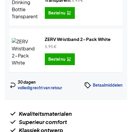
5,95
€
Bestel nu
ZERV Wristband 2-Pack White
5,95
€
Bestel nu
30 dagen
Betaalmiddelen
volledig recht van retour
Kwaliteitsmaterialen
Superieur comfort
Klassiek ontwerp