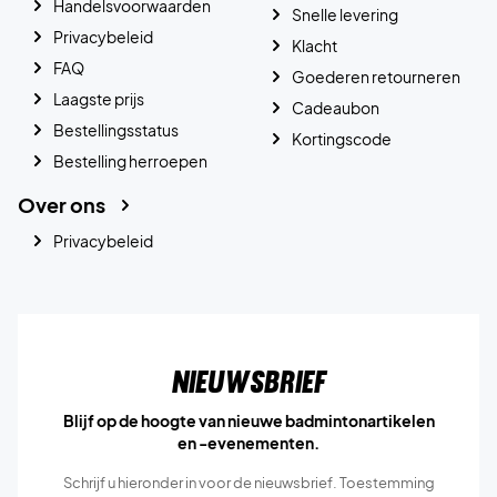
Handelsvoorwaarden
Snelle levering
Privacybeleid
Klacht
FAQ
Goederen retourneren
Laagste prijs
Cadeaubon
Bestellingsstatus
Kortingscode
Bestelling herroepen
Over ons
Privacybeleid
Nieuwsbrief
Blijf op de hoogte van nieuwe badmintonartikelen
en -evenementen.
Schrijf u hieronder in voor de nieuwsbrief. Toestemming