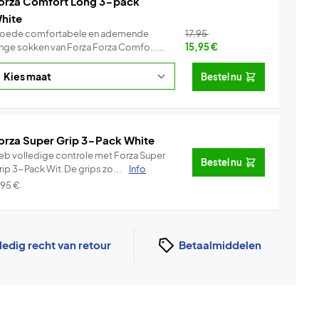
orza Comfort Long 3-pack
hite
oede comfortabele en ademende
17,95
lange sokken van Forza Forza Comfo...
15,95
€
Info
Bestel nu
orza Super Grip 3-Pack White
eb volledige controle met Forza Super
Bestel nu
rip 3-Pack Wit.De grips zo...
Info
,95
€
ledig recht van retour
Betaalmiddelen