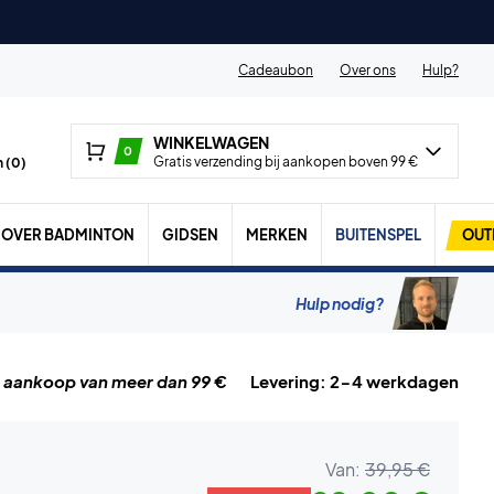
Cadeaubon
Over ons
Hulp?
WINKELWAGEN
0
Gratis verzending bij aankopen boven 99 €
 (
0
)
OVER BADMINTON
GIDSEN
MERKEN
BUITENSPEL
OUT
Hulp nodig?
j aankoop van meer dan 99 €
Levering: 2-4 werkdagen
Van:
39,95 €