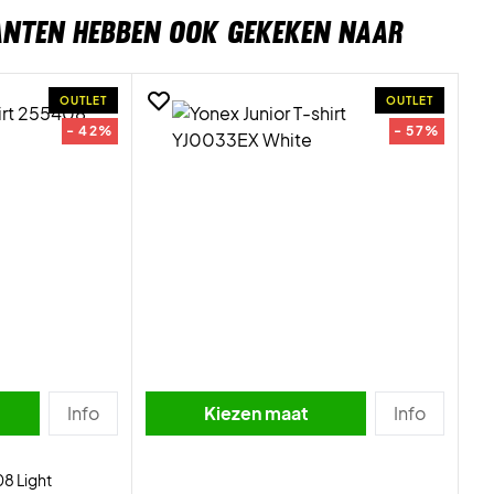
ANTEN HEBBEN OOK GEKEKEN NAAR
OUTLET
OUTLET
- 42%
- 57%
Info
Kiezen maat
Info
8 Light