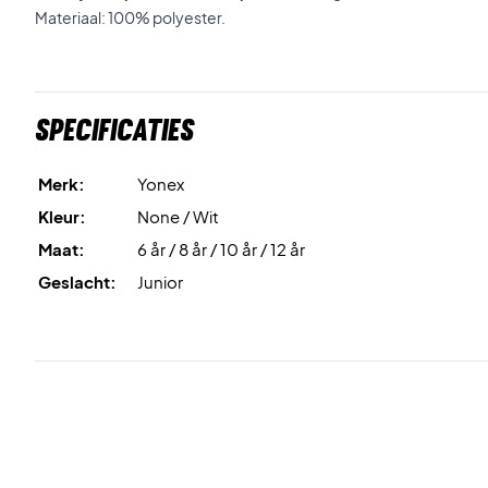
Materiaal: 100% polyester.
Specificaties
Merk:
Yonex
Kleur:
None / Wit
Maat:
6 år / 8 år / 10 år / 12 år
Geslacht:
Junior