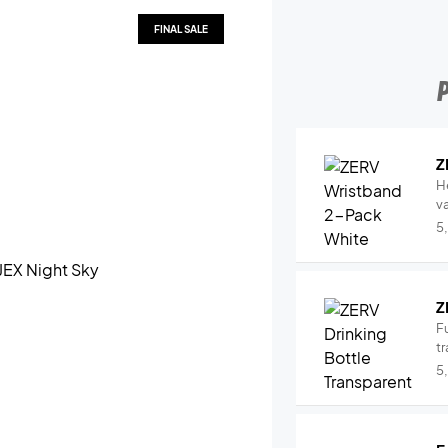
FINAL SALE
Z
H
v
5
Z
Fu
tr
5