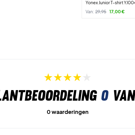
Yonex Junior T-shirt YJ0
Van:
29,95
17,00 €
lantbeoordeling
0
van
0 waarderingen