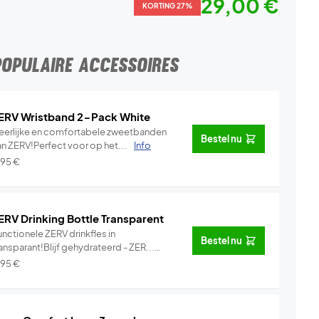
29,00 €
KORTING 27%
POPULAIRE ACCESSOIRES
ERV Wristband 2-Pack White
eerlijke en comfortabele zweetbanden
Bestel nu
an ZERV!Perfect voor op het...
Info
,95
€
ERV Drinking Bottle Transparent
nctionele ZERV drinkfles in
Bestel nu
ansparant!Blijf gehydrateerd - ZER...
Info
,95
€