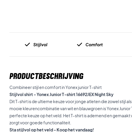
Stijlvol
Comfort
PRODUCTBESCHRIJVING
Combineer stijl en comfort in Yonex junior T-shirt
Stijlvol shirt - Yonex Junior T-shirt 16692JEX Night Sky
Dit T-shirt is de ultieme keuze voor jonge atleten die zowel stijl a
mooie kleurencombinatie van wit en blauwgroen is Yonex Junior T
perfecte keuze op het veld. Het T-shirt is ademend en gemaakt 
zorgt voor goede functionaliteit.
Sta stijlvol op het veld - Koop het vandaag!