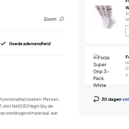
F
W
G
Zoom
Goede ademendheid
F
H
G
6
30 dagen
vol
ls functionaliteit zoeken. Met een
-shirt 16692JEX Night Sky de
van sneldrogend materiaal, wat