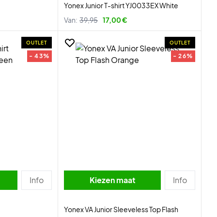
Yonex Junior T-shirt YJ0033EX White
Van:
39,95
17,00 €
OUTLET
OUTLET
- 43%
- 26%
Info
Kiezen maat
Info
Yonex VA Junior Sleeveless Top Flash