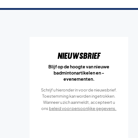
Nieuwsbrief
Blijf op de hoogte van nieuwe
badmintonartikelen en -
evenementen.
Schrijf u hieronder in voor de nieuwsbrief.
Toestemming kan worden ingetrokken.
Wanneer u zich aanmeldt, accepteert u
ons
beleid voor persoonlijke gegevens.