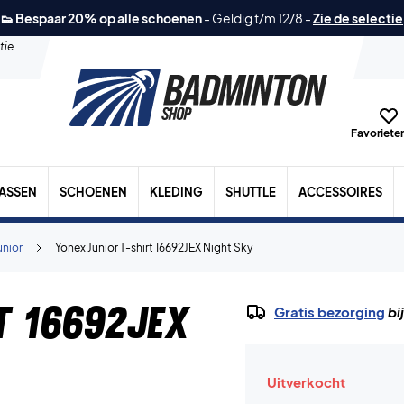
👟 Bespaar 20% op alle schoenen
-
Geldig t/m 12/8
-
Zie de selectie
tie
Favorieten
TASSEN
SCHOENEN
KLEDING
SHUTTLE
ACCESSOIRES
unior
Yonex Junior T-shirt 16692JEX Night Sky
t 16692JEX
Gratis bezorging
bi
Uitverkocht