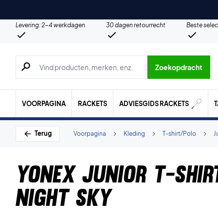
Levering: 2-4 werkdagen
30 dagen retourrecht
Beste selec
Zoeken naar producten, merken etc.
Zoekopdracht
VOORPAGINA
RACKETS
ADVIESGIDS RACKETS
Terug
Voorpagina
Kleding
T-shirt/Polo
J
Yonex Junior T-shir
Night Sky