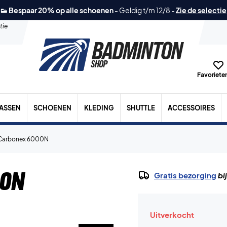
👟 Bespaar 20% op alle schoenen
-
Geldig t/m 12/8
-
Zie de selectie
tie
Favorieten
TASSEN
SCHOENEN
KLEDING
SHUTTLE
ACCESSOIRES
 Carbonex 6000N
00N
Gratis bezorging
bi
Uitverkocht