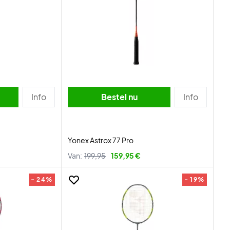
Info
Bestel nu
Info
Yonex Astrox 77 Pro
Van:
199,95
159,95 €
- 24%
- 19%