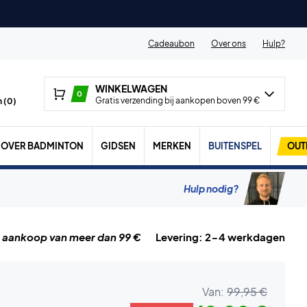
Cadeaubon
Over ons
Hulp?
WINKELWAGEN
0
Gratis verzending bij aankopen boven 99 €
 (
0
)
OVER BADMINTON
GIDSEN
MERKEN
BUITENSPEL
OUT
Hulp nodig?
j aankoop van meer dan 99 €
Levering: 2-4 werkdagen
Van:
99,95 €