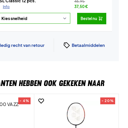
SL Classic 12 pcs.
46,95
.
Info
37,50
€
Bestel nu
ledig recht van retour
Betaalmiddelen
ANTEN HEBBEN OOK GEKEKEN NAAR
- 4%
- 20%