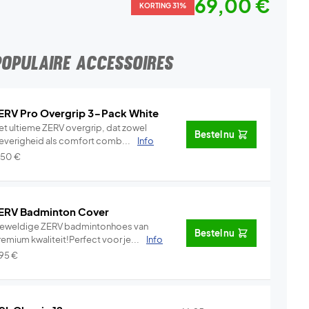
69,00 €
KORTING 31%
POPULAIRE ACCESSOIRES
ERV Pro Overgrip 3-Pack White
et ultieme ZERV overgrip, dat zowel
Bestel nu
leverigheid als comfort comb...
Info
,50
€
ERV Badminton Cover
eweldige ZERV badmintonhoes van
Bestel nu
emium kwaliteit!Perfect voor je...
Info
,95
€