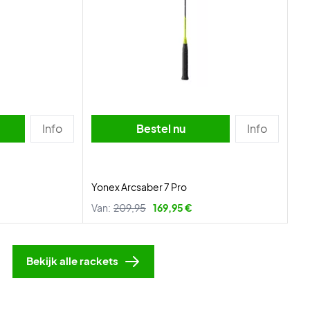
Info
Bestel nu
Info
Yonex Arcsaber 7 Pro
Van:
209,95
169,95 €
Bekijk alle rackets