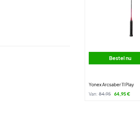
Bestel nu
Yonex Arcsaber 11 Play
Van:
84,95
64,95 €