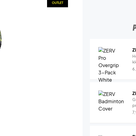
OUTLET
Z
H
k
6
Z
G
pr
7