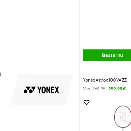
Bestel nu
d
Yonex Astrox 100 VA ZZ
Van:
269,95
259,95 €