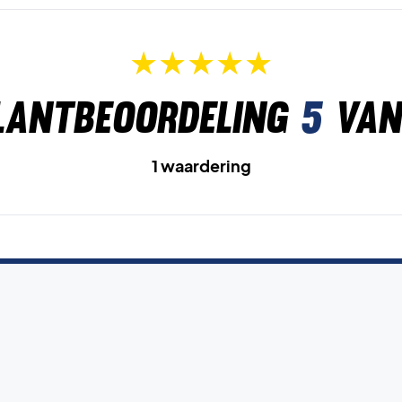
lantbeoordeling
5
van
1 waardering