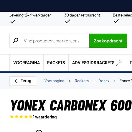
Levering: 2-4 werkdagen
30 dagen retourrecht
Beste selec
Zoeken naar producten, merken etc.
Zoekopdracht
VOORPAGINA
RACKETS
ADVIESGIDS RACKETS
Terug
Voorpagina
Rackets
Yonex
Yonex
Yonex Carbonex 60
1 waardering