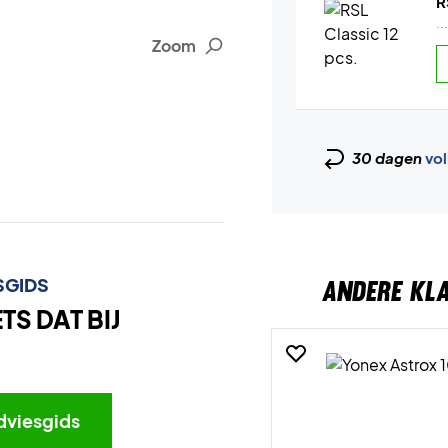
R
..
Zoom
30 dagen
vol
SGIDS
ANDERE KL
S DAT BIJ
dviesgids