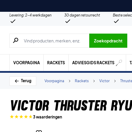
Levering: 2-4 werkdagen
30 dagen retourrecht
Beste selec
Zoeken naar producten, merken etc.
Zoekopdracht
VOORPAGINA
RACKETS
ADVIESGIDS RACKETS
Terug
Voorpagina
Rackets
Victor
Thrust
Victor Thruster Ry
3 waarderingen