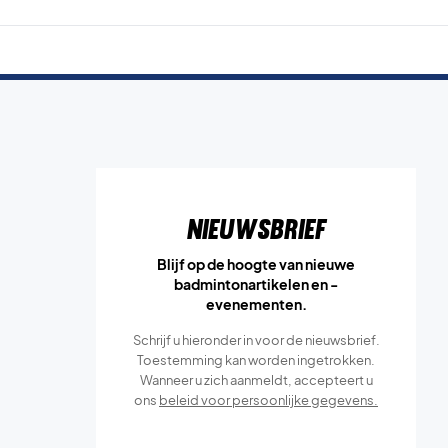
Nieuwsbrief
Blijf op de hoogte van nieuwe
badmintonartikelen en -
evenementen.
Schrijf u hieronder in voor de nieuwsbrief.
Toestemming kan worden ingetrokken.
Wanneer u zich aanmeldt, accepteert u
ons
beleid voor persoonlijke gegevens.