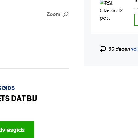
R
..
Zoom
30 dagen
vol
SGIDS
S DAT BIJ
dviesgids