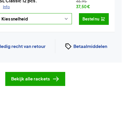
SL Classic 12 pcs.
46,95
.
Info
37,50
€
Bestel nu
ledig recht van retour
Betaalmiddelen
Bekijk alle rackets