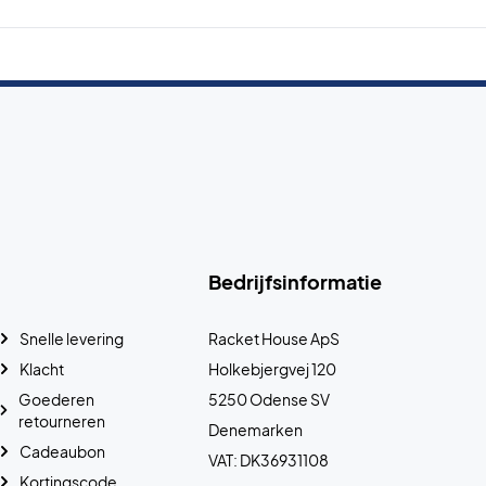
Bedrijfsinformatie
Snelle levering
Racket House ApS
Klacht
Holkebjergvej 120
Goederen
5250 Odense SV
retourneren
Denemarken
Cadeaubon
VAT: DK36931108
Kortingscode