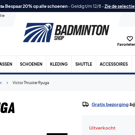
👟 Bespaar 20% op alle schoenen
-
Geldig t/m 12/8
-
Zie de selectie
tie
Favorieten
TASSEN
SCHOENEN
KLEDING
SHUTTLE
ACCESSOIRES
er
Victor Thruster Ryuga
uga
Gratis bezorging
bi
Uitverkocht