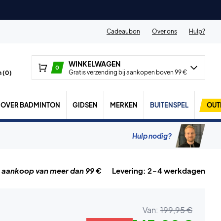
Cadeaubon
Over ons
Hulp?
WINKELWAGEN
0
Gratis verzending bij aankopen boven 99 €
 (
0
)
OVER BADMINTON
GIDSEN
MERKEN
BUITENSPEL
OUT
Hulp nodig?
j aankoop van meer dan 99 €
Levering: 2-4 werkdagen
Van:
199,95 €