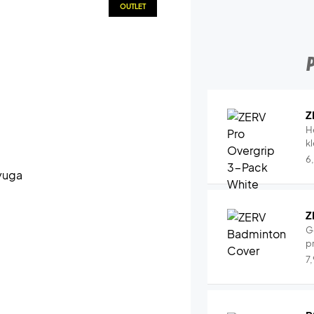
OUTLET
Z
H
k
6
Z
G
pr
7