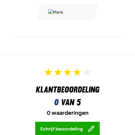
uitstraling.
Speel met energie en comfort – koop Victor K-61300
Skirt Red vandaag!
Klantbeoordeling
0
van 5
0 waarderingen
Schrijf beoordeling