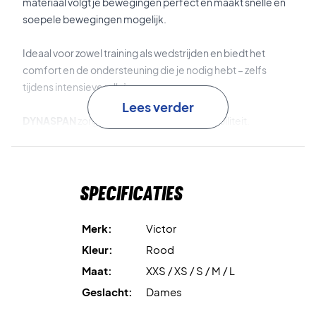
materiaal volgt je bewegingen perfect en maakt snelle en
soepele bewegingen mogelijk.
Ideaal voor zowel training als wedstrijden en biedt het
comfort en de ondersteuning die je nodig hebt – zelfs
tijdens intensieve rally’s.
Lees verder
DYNASPAN
zorgt voor extra stretch en flexibiliteit.
Antibacteriële technologie
houdt het materiaal fris en
vermindert geurtjes.
Specificaties
Geïntegreerde binnenbroek
biedt extra comfort en
ondersteuning.
Merk:
Victor
Kleur:
Rood
Licht en ademend materiaal
zorgt voor optimaal
Maat:
XXS / XS / S / M / L
draagcomfort.
Geslacht:
Dames
Sportief en opvallend design
geeft een krachtige