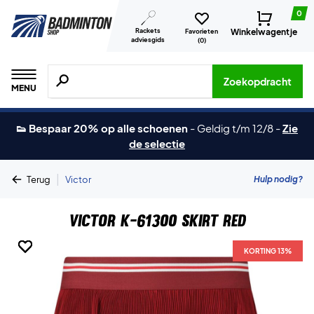
0
Rackets
Winkelwagentje
Favorieten
adviesgids
(
0
)
Zoeken naar producten, merken etc.
Zoekopdracht
MENU
👟 Bespaar 20% op alle schoenen
-
Geldig t/m 12/8
-
Zie
de selectie
|
Hulp nodig?
Terug
Victor
Victor K-61300 Skirt Red
KORTING 13%
KORTING 13%
KORTING 13%
KORTING 13%
KORTING 13%
KORTING 13%