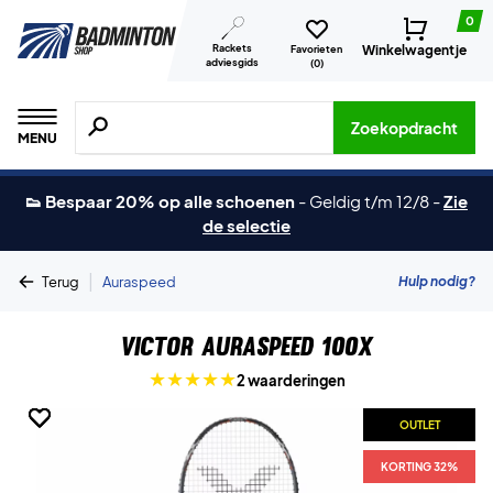
0
Rackets
Winkelwagentje
Favorieten
adviesgids
(
0
)
Zoeken naar producten, merken etc.
Zoekopdracht
MENU
👟 Bespaar 20% op alle schoenen
-
Geldig t/m 12/8
-
Zie
de selectie
|
Hulp nodig?
Terug
Auraspeed
Victor Auraspeed 100X
2 waarderingen
OUTLET
OUTLET
OUTLET
OUTLET
OUTLET
KORTING 32%
KORTING 32%
KORTING 32%
KORTING 32%
KORTING 32%