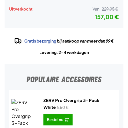
Uitverkocht
Van:
229,95 €
157,00 €
Gratis bezorging
bij aankoop van meer dan 99 €
Levering: 2-4 werkdagen
POPULAIRE ACCESSOIRES
ZERV Pro Overgrip 3-Pack
White
6,50
€
Bestel nu