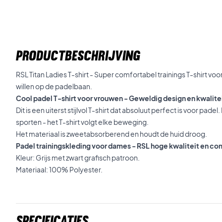
PRODUCTBESCHRIJVING
RSL Titan Ladies T-shirt - Super comfortabel trainings T-shirt voor
willen op de padelbaan.
Cool padel T-shirt voor vrouwen - Geweldig design en kwalite
Dit is een uiterst stijlvol T-shirt dat absoluut perfect is voor padel
sporten - het T-shirt volgt elke beweging.
Het materiaal is zweetabsorberend en houdt de huid droog.
Padel trainingskleding voor dames - RSL hoge kwaliteit en c
Kleur: Grijs met zwart grafisch patroon.
Materiaal: 100% Polyester.
Specificaties