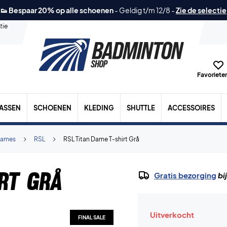
👟 Bespaar 20% op alle schoenen
-
Geldig t/m 12/8
-
Zie de selectie
tie
Favorieten
TASSEN
SCHOENEN
KLEDING
SHUTTLE
ACCESSOIRES
ames
RSL
RSL Titan Dame T-shirt Grå
rt Grå
Gratis bezorging
bi
Uitverkocht
FINAL SALE