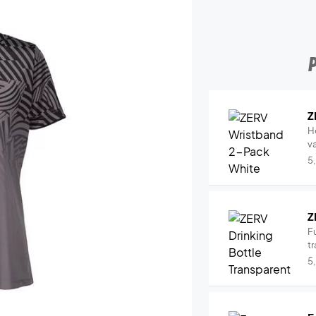
Z
H
v
5
Z
Fu
tr
5