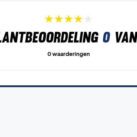
lantbeoordeling
0
van
0 waarderingen