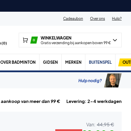
Cadeaubon
Over ons
Hulp?
WINKELWAGEN
0
Gratis verzending bij aankopen boven 99 €
 (
0
)
OVER BADMINTON
GIDSEN
MERKEN
BUITENSPEL
OUT
Hulp nodig?
j aankoop van meer dan 99 €
Levering: 2-4 werkdagen
Van:
44,95 €