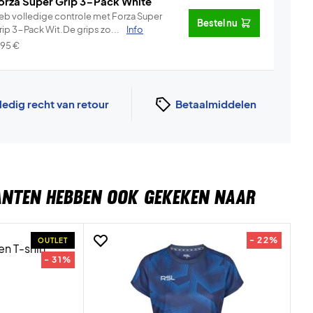
orza Super Grip 3-Pack White
eb volledige controle met Forza Super
Bestel nu
rip 3-Pack Wit.De grips zo...
Info
,95
€
ledig recht van retour
Betaalmiddelen
ANTEN HEBBEN OOK GEKEKEN NAAR
- 22%
OUTLET
- 31%