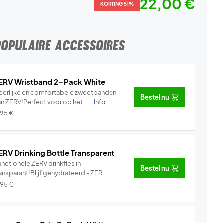
22,00 €
KORTING 51%
POPULAIRE ACCESSOIRES
ERV Wristband 2-Pack White
eerlijke en comfortabele zweetbanden
Bestel nu
an ZERV!Perfect voor op het...
Info
,95
€
ERV Drinking Bottle Transparent
nctionele ZERV drinkfles in
Bestel nu
ansparant!Blijf gehydrateerd - ZER...
Info
,95
€