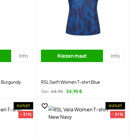
Info
Kiezen maat
Info
t Burgundy
RSL Swift Women T-shirt Blue
Van:
44,95
34,95 €
OUTLET
OUTLET
- 31%
- 31%