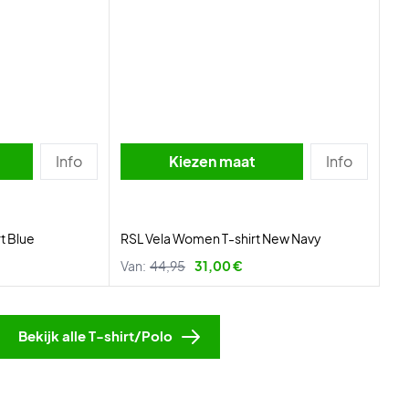
Info
Kiezen maat
Info
t Blue
RSL Vela Women T-shirt New Navy
Van:
44,95
31,00 €
Bekijk alle T-shirt/Polo