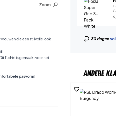
F
Zoom
H
G
6
30 dagen
vol
 vrouwen die een stijlvolle look
it!
. Dit T-shirt is gemaakt voor het
ANDERE KL
omfortabele pasvorm!