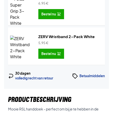
6,95
€
Bestel nu
ZERV Wristband 2-Pack White
5,95
€
Bestel nu
30 dagen
Betaalmiddelen
volledig recht van retour
PRODUCTBESCHRIJVING
Mooie RSL handdoek - perfect om bij je te hebben in de