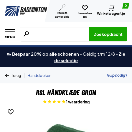
0
Rackets
Winkelwagentje
Favorieten
adviesgids
(
0
)
Zoeken naar producten, merken etc.
Zoekopdracht
MENU
👟 Bespaar 20% op alle schoenen
-
Geldig t/m 12/8
-
Zie
de selectie
|
Hulp nodig?
Terug
Handdoeken
RSL Håndklæde Grøn
1 waardering