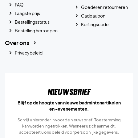
FAQ
Goederen retourneren
Laagste prijs
Cadeaubon
Bestellingsstatus
Kortingscode
Bestelling herroepen
Over ons
Privacybeleid
Nieuwsbrief
Blijf op de hoogte van nieuwe badmintonartikelen
en -evenementen.
Schrijf u hieronder in voor de nieuwsbrief. Toestemming
kan worden ingetrokken. Wanneer u zich aanmeldt,
accepteert u ons
beleid voor persoonlijke gegevens.