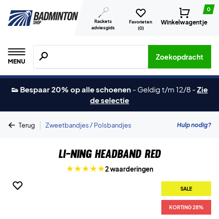
0
Rackets
Winkelwagentje
Favorieten
adviesgids
(
0
)
Zoeken naar producten, merken etc.
Zoekopdracht
MENU
👟 Bespaar 20% op alle schoenen
-
Geldig t/m 12/8
-
Zie
de selectie
|
Hulp nodig?
Terug
Zweetbandjes / Polsbandjes
Li-Ning Headband Red
2 waarderingen
SALE
KORTING 28%