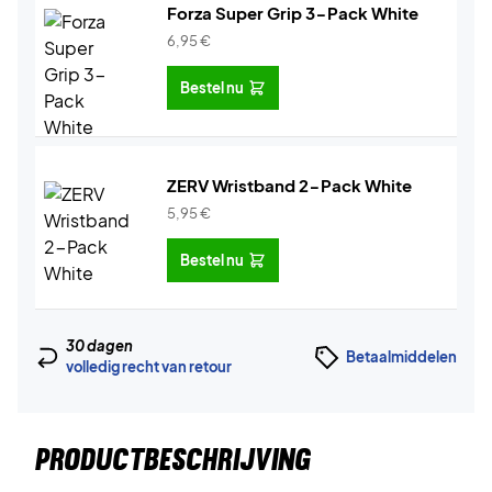
Forza Super Grip 3-Pack White
6,95
€
Bestel nu
ZERV Wristband 2-Pack White
5,95
€
Bestel nu
30 dagen
Betaalmiddelen
volledig recht van retour
PRODUCTBESCHRIJVING