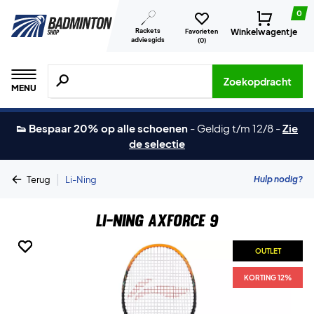
0
Rackets
Winkelwagentje
Favorieten
adviesgids
(
0
)
Zoeken naar producten, merken etc.
Zoekopdracht
MENU
👟 Bespaar 20% op alle schoenen
-
Geldig t/m 12/8
-
Zie
de selectie
|
Hulp nodig?
Terug
Li-Ning
Li-Ning AXForce 9
OUTLET
OUTLET
OUTLET
KORTING 12%
KORTING 12%
KORTING 12%