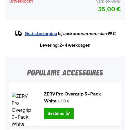
Uitverkocht
Van:
39,95 €
35,00 €
Gratis bezorging
bij aankoop van meer dan 99 €
Levering: 2-4 werkdagen
POPULAIRE ACCESSOIRES
ZERV Pro Overgrip 3-Pack
White
6,50
€
Bestel nu