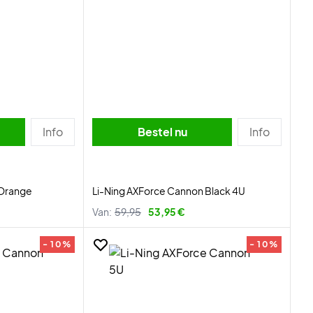
Info
Bestel nu
Info
 Orange
Li-Ning AXForce Cannon Black 4U
Van:
59,95
53,95 €
- 10%
- 10%