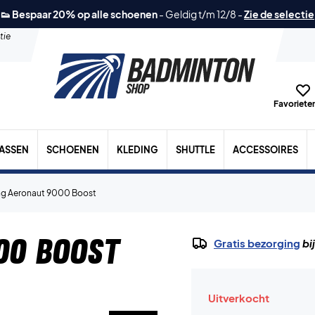
👟 Bespaar 20% op alle schoenen
-
Geldig t/m 12/8
-
Zie de selectie
tie
Favorieten
TASSEN
SCHOENEN
KLEDING
SHUTTLE
ACCESSOIRES
ng Aeronaut 9000 Boost
00 Boost
Gratis bezorging
bi
Uitverkocht