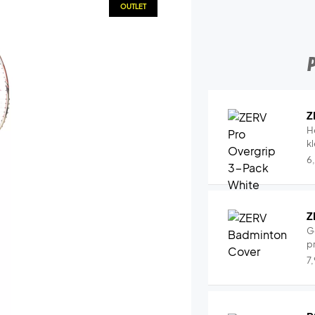
OUTLET
Z
H
k
6
Z
G
pr
7