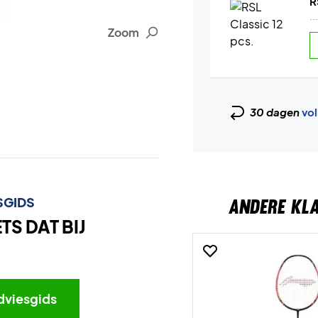
R
..
Zoom
30 dagen
vol
SGIDS
ANDERE KL
S DAT BIJ
dviesgids