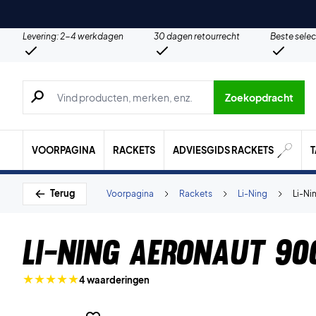
Levering: 2-4 werkdagen
30 dagen retourrecht
Beste selec
Zoeken naar producten, merken etc.
Zoekopdracht
VOORPAGINA
RACKETS
ADVIESGIDS RACKETS
Terug
Voorpagina
Rackets
Li-Ning
Li-Ni
Li-Ning Aeronaut 90
4 waarderingen