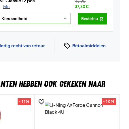
SL Classic 12 pcs.
46,95
.
Info
37,50
€
Bestel nu
ledig recht van retour
Betaalmiddelen
ANTEN HEBBEN OOK GEKEKEN NAAR
- 11%
- 10%