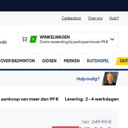
Cadeaubon
Over ons
Hulp?
WINKELWAGEN
0
Gratis verzending bij aankopen boven 99 €
 (
0
)
OVER BADMINTON
GIDSEN
MERKEN
BUITENSPEL
OUT
Hulp nodig?
j aankoop van meer dan 99 €
Levering: 2-4 werkdagen
Van:
249,95 €