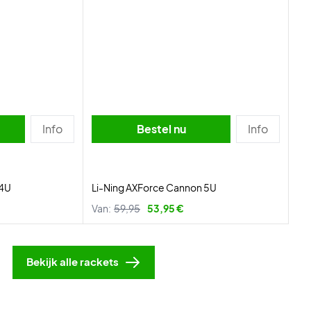
Info
Bestel nu
Info
 4U
Li-Ning AXForce Cannon 5U
Van:
59,95
53,95 €
Bekijk alle rackets