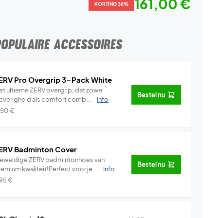
161,00 €
KORTING 36%
POPULAIRE ACCESSOIRES
ERV Pro Overgrip 3-Pack White
et ultieme ZERV overgrip, dat zowel
Bestel nu
leverigheid als comfort comb...
Info
,50
€
ERV Badminton Cover
eweldige ZERV badmintonhoes van
Bestel nu
emium kwaliteit!Perfect voor je...
Info
,95
€