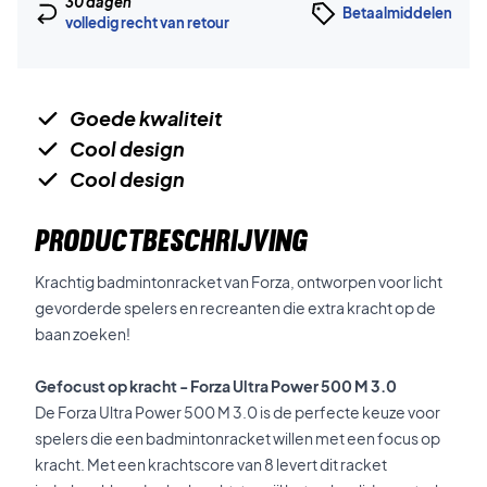
30 dagen
Betaalmiddelen
volledig recht van retour
Goede kwaliteit
Cool design
Cool design
PRODUCTBESCHRIJVING
Krachtig badmintonracket van Forza, ontworpen voor licht
gevorderde spelers en recreanten die extra kracht op de
baan zoeken!
Gefocust op kracht - Forza Ultra Power 500 M 3.0
De Forza Ultra Power 500 M 3.0 is de perfecte keuze voor
spelers die een badmintonracket willen met een focus op
kracht. Met een krachtscore van 8 levert dit racket