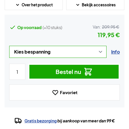
Over het product
Bekijk accessoires
Van:
209,95 €
Op voorraad
(+10 stuks)
119,95 €
Info
Bestel nu
Favoriet
Gratis bezorging
bij aankoop van meer dan 99 €