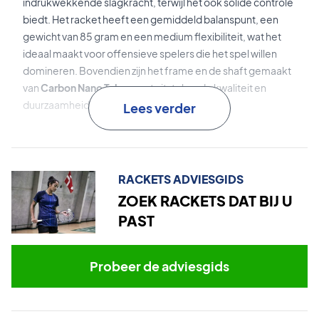
indrukwekkende slagkracht, terwijl het ook solide controle
biedt. Het racket heeft een gemiddeld balanspunt, een
gewicht van 85 gram en een medium flexibiliteit, wat het
ideaal maakt voor offensieve spelers die het spel willen
domineren. Bovendien zijn het frame en de shaft gemaakt
van
Carbon Nano Tubes
, wat uitstekende kwaliteit en
duurzaamheid garandeert.
Lees verder
Perfect voor licht gevorderde spelers en recreanten -
Koop dit Forza badmintonracket vandaag nog!
Wordt geleverd met fabrieksbespanning.
Wij raden
RACKETS ADVIESGIDS
echter altijd aan om te kiezen voor een professionele
ZOEK RACKETS DAT BIJ U
bespanning om het maximale uit het racket te halen.
PAST
Expertadvies:
Voor dit racket raden wij Ashaway Zymax 68
TX bespanning aan met een spanning van 10,5 kg.
Probeer de adviesgids
Opmerking:
Wordt geleverd zonder hoes!