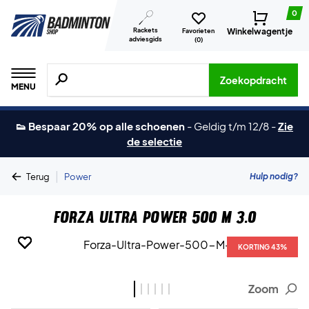
0
Rackets
Winkelwagentje
Favorieten
adviesgids
(
0
)
Zoeken naar producten, merken etc.
Zoekopdracht
MENU
👟 Bespaar 20% op alle schoenen
-
Geldig t/m 12/8
-
Zie
de selectie
|
Hulp nodig?
Terug
Power
Forza Ultra Power 500 M 3.0
KORTING 43%
KORTING 43%
KORTING 43%
KORTING 43%
KORTING 43%
KORTING 43%
Zoom