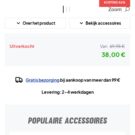
KORTING 46%
KORTING 46%
KORTING 46%
Zoom
Over het product
Bekijk accessoires
Uitverkocht
Van:
69,95 €
38,00 €
Gratis bezorging
bij aankoop van meer dan 99 €
Levering: 2-4 werkdagen
POPULAIRE ACCESSOIRES