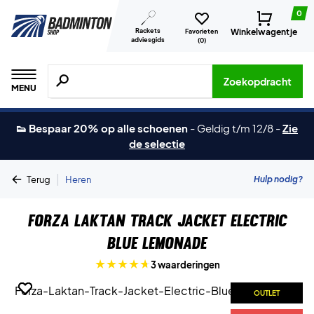
0
Rackets
Winkelwagentje
Favorieten
adviesgids
(
0
)
Zoeken naar producten, merken etc.
Zoekopdracht
MENU
👟 Bespaar 20% op alle schoenen
-
Geldig t/m 12/8
-
Zie
de selectie
|
Hulp nodig?
Terug
Heren
Forza Laktan Track Jacket Electric
Blue Lemonade
3 waarderingen
OUTLET
OUTLET
OUTLET