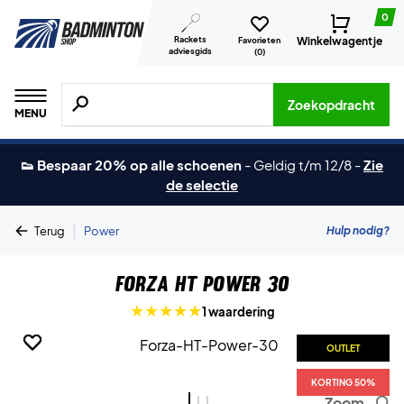
0
Rackets
Winkelwagentje
Favorieten
adviesgids
(
0
)
Zoeken naar producten, merken etc.
Zoekopdracht
MENU
👟 Bespaar 20% op alle schoenen
-
Geldig t/m 12/8
-
Zie
de selectie
|
Hulp nodig?
Terug
Power
Forza HT Power 30
1 waardering
OUTLET
OUTLET
OUTLET
KORTING 50%
KORTING 50%
KORTING 50%
Zoom