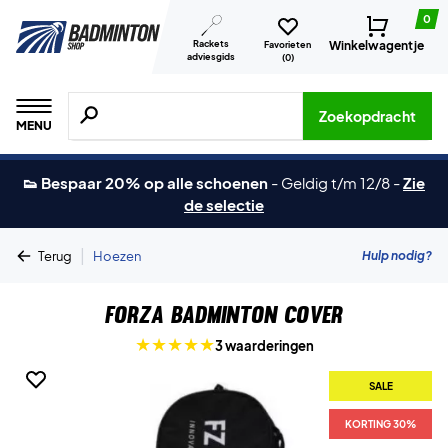
0
Rackets
Winkelwagentje
Favorieten
adviesgids
(
0
)
Zoeken naar producten, merken etc.
Zoekopdracht
MENU
👟 Bespaar 20% op alle schoenen
-
Geldig t/m 12/8
-
Zie
de selectie
|
Hulp nodig?
Terug
Hoezen
Forza Badminton Cover
3 waarderingen
SALE
KORTING 30%