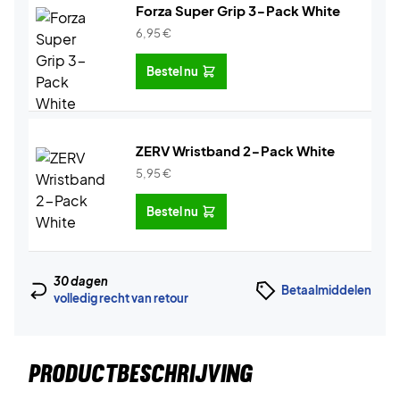
Forza Super Grip 3-Pack White
6,95
€
Bestel nu
ZERV Wristband 2-Pack White
5,95
€
Bestel nu
30 dagen
Betaalmiddelen
volledig recht van retour
PRODUCTBESCHRIJVING