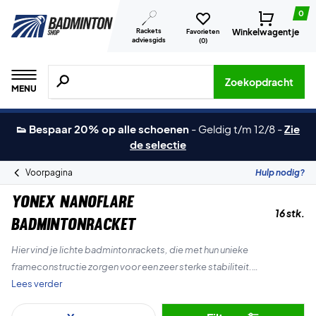
0
Rackets
Winkelwagentje
Favorieten
adviesgids
(
0
)
Zoeken naar producten, merken etc.
Zoekopdracht
MENU
👟 Bespaar 20% op alle schoenen
-
Geldig t/m 12/8
-
Zie
de selectie
Voorpagina
Hulp nodig?
Yonex Nanoflare
16 stk.
Badmintonracket
Hier vind je lichte badmintonrackets, die met hun unieke
frameconstructie zorgen voor een zeer sterke stabiliteit.
Lees verder
Met het nieuwe Sonic Flare System krijg je een stabielere en