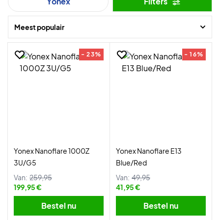
Yonex
Filters
krachtigere badmintonracket met extreem snelle racketcontrole.
Meest populair
- 23%
- 16%
Yonex Nanoflare 1000Z
Yonex Nanoflare E13
3U/G5
Blue/Red
Van:
259,95
Van:
49,95
199,95 €
41,95 €
Bestel nu
Bestel nu