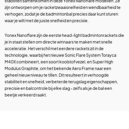
stabiliteit samenkomen in deze Yonex Nanoflare modellen. Ze
zijn ontworpen om je racketzwaaisnelheid en wendbaarheid te
verhogen, zodat je de badmintonbal precies daar kunt sturen
waar je wilt met de juiste snelheid en precisie.
Yonex Nanoflare zijn de eerste head-light badmintonrackets die
je in staat stellen om directe winnaars te maken met snelle
acceleratie. Het verschil met eerdere rackets zit in de
technologie, waarbij het nieuwe Sonic Flare System Torayca
M40X combineert, een soort koolstofvezel, en Super High
Modulus Graphite, om het bekende Aero Frame naar een
geheel nieuw niveau te tillen. Dit resulteert in verhoogde
stabiliteit en snelheid, verbeterde terugslag eigenschappen,
precisie en balcontrole bij elke slag - zelfs als je de bal een
beetje verkeerd raakt.