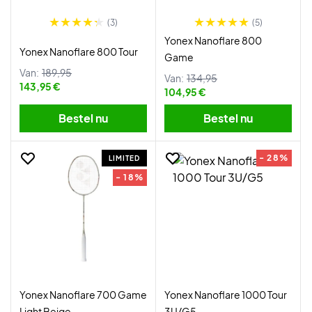
(3)
(5)
Yonex Nanoflare 800
Yonex Nanoflare 800 Tour
Game
Van:
189,95
Van:
134,95
143,95 €
104,95 €
Bestel nu
Bestel nu
- 28%
LIMITED
- 18%
Yonex Nanoflare 700 Game
Yonex Nanoflare 1000 Tour
Light Beige
3U/G5