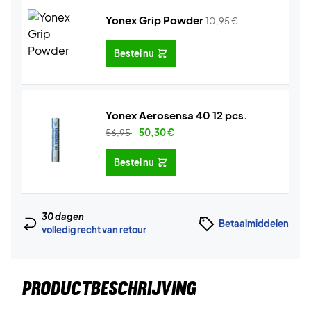
Yonex Grip Powder
10,95
€
Bestel nu
Yonex Aerosensa 40 12 pcs.
56,95
50,30
€
Bestel nu
30 dagen
Betaalmiddelen
volledig recht van retour
PRODUCTBESCHRIJVING