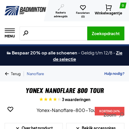
0
Rackets
Winkelwagentje
Favorieten
adviesgids
(
0
)
Zoeken naar producten, merken etc.
Zoekopdracht
MENU
👟 Bespaar 20% op alle schoenen
-
Geldig t/m 12/8
-
Zie
de selectie
|
Hulp nodig?
Terug
Nanoflare
Yonex Nanoflare 800 Tour
3 waarderingen
KORTING 24%
Zoom
Over het product
Bekijk accessoires