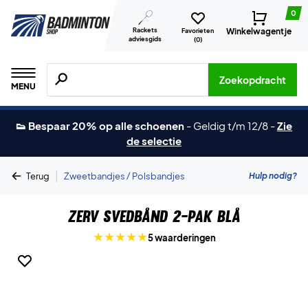
0
Rackets
Winkelwagentje
Favorieten
adviesgids
(
0
)
Zoeken naar producten, merken etc.
Zoekopdracht
MENU
👟 Bespaar 20% op alle schoenen
-
Geldig t/m 12/8
-
Zie
de selectie
|
Hulp nodig?
Terug
Zweetbandjes / Polsbandjes
ZERV Svedbånd 2-Pak Blå
5 waarderingen