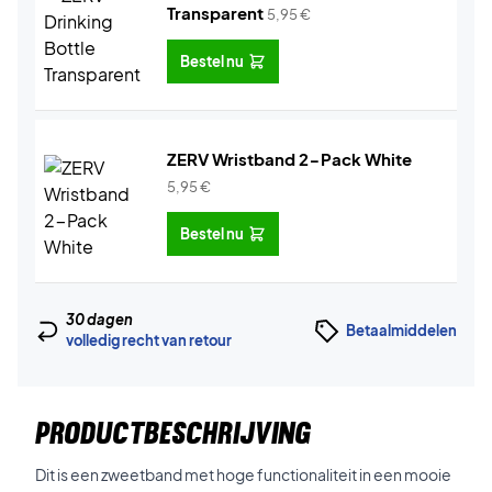
Transparent
5,95
€
Bestel nu
ZERV Wristband 2-Pack White
5,95
€
Bestel nu
30 dagen
Betaalmiddelen
volledig recht van retour
PRODUCTBESCHRIJVING
Dit is een zweetband met hoge functionaliteit in een mooie