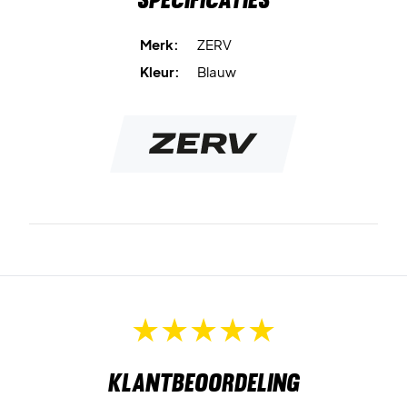
Maat: one-size-fits-all
Merk:
ZERV
Kleur:
Blauw
Klantbeoordeling