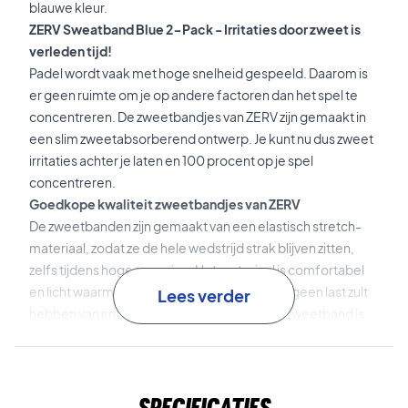
blauwe kleur.
ZERV Sweatband Blue 2-Pack - Irritaties door zweet is
verleden tijd!
Padel wordt vaak met hoge snelheid gespeeld. Daarom is
er geen ruimte om je op andere factoren dan het spel te
concentreren. De zweetbandjes van ZERV zijn gemaakt in
een slim zweetabsorberend ontwerp. Je kunt nu dus zweet
irritaties achter je laten en 100 procent op je spel
concentreren.
Goedkope kwaliteit zweetbandjes van ZERV
De zweetbanden zijn gemaakt van een elastisch stretch-
materiaal, zodat ze de hele wedstrijd strak blijven zitten,
zelfs tijdens hoge spanning. Het materiaal is comfortabel
en licht waarmee je in het heetst van de strijd geen last zult
Lees verder
hebben van irritatie door de zweetband. De zweetband is
klaar voor elke uitdaging die padel biedt, want ook op het
gebied van duurzaamheid hoeft je niet te twijfelen bij de
zweetbanden van ZERV.
Specificaties