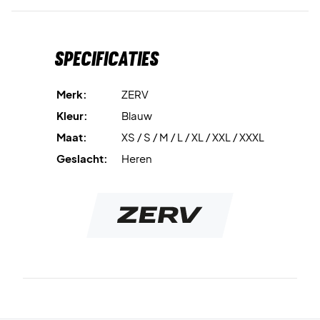
gemaakt van gerecycled plastic.
Voel het comfort op de baan - koop vandaag nog!
Specificaties
Kleur: Blauw.
Materiaal: 88% polyester en 12% elastaan.
Merk:
ZERV
Kleur:
Blauw
Maat:
XS / S / M / L / XL / XXL / XXXL
Geslacht:
Heren