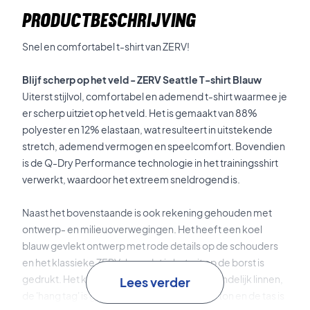
PRODUCTBESCHRIJVING
Snel en comfortabel t-shirt van ZERV!
Blijf scherp op het veld - ZERV Seattle T-shirt Blauw
Uiterst stijlvol, comfortabel en ademend t-shirt waarmee je
er scherp uitziet op het veld. Het is gemaakt van 88%
polyester en 12% elastaan, wat resulteert in uitstekende
stretch, ademend vermogen en speelcomfort. Bovendien
is de Q-Dry Performance technologie in het trainingsshirt
verwerkt, waardoor het extreem sneldrogend is.
Naast het bovenstaande is ook rekening gehouden met
ontwerp- en milieuoverwegingen. Het heeft een koel
blauw gevlekt ontwerp met rode details op de schouders
en het klassieke ZERV-logo dat in het wit op de borst is
gedrukt. Het koord is gemaakt van milieuvriendelijk linnen,
Lees verder
de 'hang tag' is gemaakt van gerecycled karton en de tas is