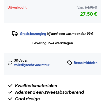
Uitverkocht
Van:
54,95 €
27,50 €
Gratis bezorging
bij aankoop van meer dan 99 €
Levering: 2-4 werkdagen
30 dagen
Betaalmiddelen
volledig recht van retour
Kwaliteitsmaterialen
Ademend een zweetabsorberend
Cool design