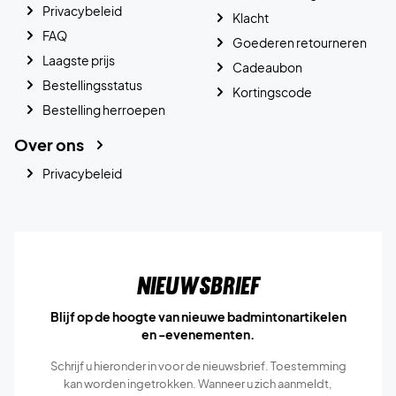
Privacybeleid
Klacht
FAQ
Goederen retourneren
Laagste prijs
Cadeaubon
Bestellingsstatus
Kortingscode
Bestelling herroepen
Over ons
Privacybeleid
Nieuwsbrief
Blijf op de hoogte van nieuwe badmintonartikelen
en -evenementen.
Schrijf u hieronder in voor de nieuwsbrief. Toestemming
kan worden ingetrokken. Wanneer u zich aanmeldt,