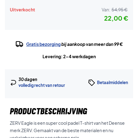
Uitverkocht
Van:
54,95 €
22,00 €
Gratis bezorging
bij aankoop van meer dan 99 €
Levering: 2-4 werkdagen
30 dagen
Betaalmiddelen
volledig recht van retour
PRODUCTBESCHRIJVING
ZERV Eagle is een super cool padel T-shirt van het Deense
merk ZERV. Gemaakt van de beste materialen en nu
verkrijgbaar voor een scherpe prijs.