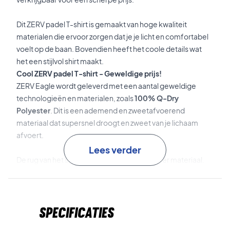
Dit ZERV padel T-shirt is gemaakt van hoge kwaliteit
materialen die ervoor zorgen dat je je licht en comfortabel
voelt op de baan. Bovendien heeft het coole details wat
het een stijlvol shirt maakt.
Cool ZERV padel T-shirt - Geweldige prijs!
ZERV Eagle wordt geleverd met een aantal geweldige
technologieën en materialen, zoals
100% Q-Dry
Polyester
. Dit is een ademend en zweetafvoerend
materiaal dat supersnel droogt en zweet van je lichaam
afvoert.
Lees verder
De rug van het shirt is gemaakt van een dunner materiaal.
Dit zorgt ervoor dat je koeler blijft en je je volledig kan
focussen op de wedstrijd of training!
Haal het beste uit je spel met het ZERV Eagle T-shirt
Specificaties
Het padel shirt heeft veel coole details. Zo staat er
bijvoorbeeld "Because you de'ZERV it" in de hals, wat ZERV