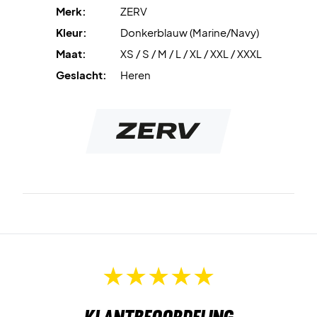
hun eigen unieke slogan is.
Merk:
ZERV
Kleur:
Donkerblauw (Marine/Navy)
Bovendien heeft het een cool patroon over de borst en is
Maat:
XS / S / M / L / XL / XXL / XXXL
het gemaakt in een stijlvolle donkerblauwe kleur.
Geslacht:
Heren
Kleur: Donkerblauw
Materiaal: 100% polyester
Klantbeoordeling