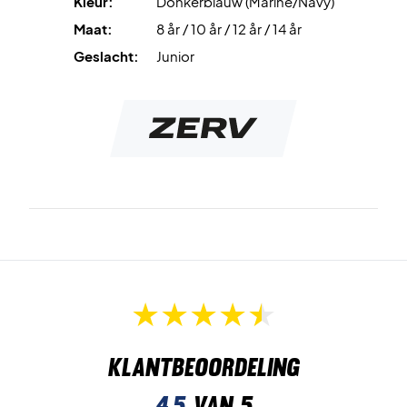
Kleur:
Donkerblauw (Marine/Navy)
borst, een stijlvolle blauwe kleur en bij de hals ZERV´s
Maat:
8 år / 10 år / 12 år / 14 år
slogan "Because you de'Zerv it".
Geslacht:
Junior
Kleur: marineblauw
Geslacht: unisex
Materiaal: 100 procent polyester
Klantbeoordeling
4,5
van 5