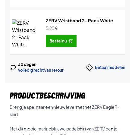
ZERV Wristband 2-Pack White
5,95
€
Bestel nu
30 dagen
Betaalmiddelen
volledig recht van retour
PRODUCTBESCHRIJVING
Breng je spel naar een nieuw level met het ZERV Eagle T-
shirt.
Met dit mooie marinebluawe padelshirt van ZERV ben je