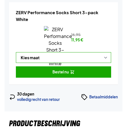
ZERV Performance Socks Short 3-pack
White
16,95
11,95
€
Bestel nu
30 dagen
Betaalmiddelen
volledig recht van retour
PRODUCTBESCHRIJVING