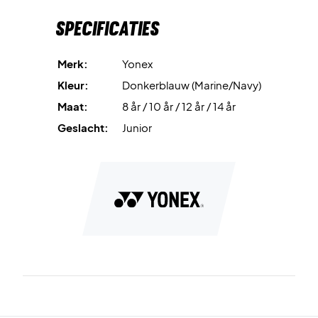
Groot comfort!
Specificaties
De broek heeft twee grote zakken om je handen warm te
houden of spullen in op te bergen. Dit is al met al een
comfortabele joggingbroek van Yonex voor junioren,
Merk:
Yonex
gemaakt van hoge kwaliteit en in een design dat bij de
Kleur:
Donkerblauw (Marine/Navy)
meeste outfits stijlvol te combineren is.
Maat:
8 år / 10 år / 12 år / 14 år
Geslacht:
Junior
Kleur: Donkerblauw met wit Yonex Logo
Materiaal: 65% Polyester, 35% Katoen
Yonex nr: YJ0028EX