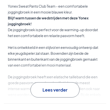
Yonex Sweat Pants Club Team - een comfortabele
joggingbroek in een mooie blauwe kleur.
Blijf warm tussen de wedstrijden met deze Yonex
joggingbroek!
De joggingbroek is perfect voor de warming-up doordat
het een comfortabele en relaxte pasvorm heeft.
Het is ontwikkeld in een stijlvol en eenvoudig ontwerp dat
elke jeugdspeler zal staan. Bovendien zijn beide de
binnenkant en buitenkant van de joggingbroek gemaakt
van een comfortabel en mooi materiaal.
De joggingsbroek heeft een elatische tailleband die een
goede pasvorm garandeerd, zelfs tijdens de meest
intense warming-up. De pasvorm kan bovendien ook naar
Lees verder
wens worden aangepast met de twee veters. Bij de enkels
is er een elatische band aangebracht dat voorkomt dat het
over de schoen valt.