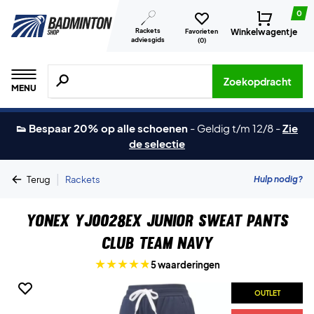
0
Rackets
Winkelwagentje
Favorieten
adviesgids
(
0
)
Zoeken naar producten, merken etc.
Zoekopdracht
MENU
👟 Bespaar 20% op alle schoenen
-
Geldig t/m 12/8
-
Zie
de selectie
|
Hulp nodig?
Terug
Rackets
Yonex YJ0028EX Junior Sweat Pants
Club Team Navy
5 waarderingen
OUTLET