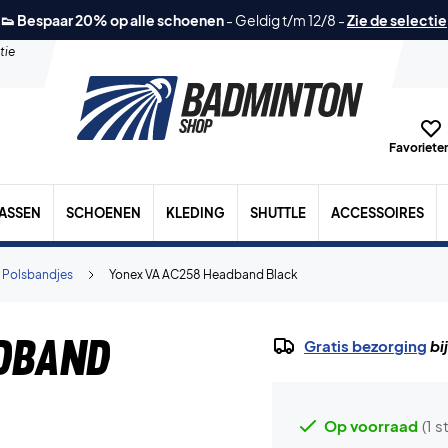
👟 Bespaar 20% op alle schoenen
-
Geldig t/m 12/8
-
Zie de selectie
tie
Favorieten
TASSEN
SCHOENEN
KLEDING
SHUTTLE
ACCESSOIRES
 Polsbandjes
Yonex VA AC258 Headband Black
dband
Gratis bezorging
bi
Op voorraad
(1 s