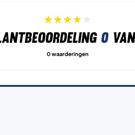
lantbeoordeling
0
van
0 waarderingen