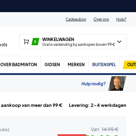
Cadeaubon
Over ons
Hulp?
WINKELWAGEN
0
Gratis verzending bij aankopen boven 99 €
 (
0
)
OVER BADMINTON
GIDSEN
MERKEN
BUITENSPEL
OUT
Hulp nodig?
j aankoop van meer dan 99 €
Levering: 2-4 werkdagen
Van:
14,95 €
tuks)