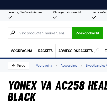
Levering: 2-4 werkdagen
30 dagen retourrecht
Beste selec
Zoeken naar producten, merken etc.
Zoekopdracht
VOORPAGINA
RACKETS
ADVIESGIDS RACKETS
Terug
Voorpagina
Accessoires
Zweetbandjes /
Yonex VA AC258 Hea
Black