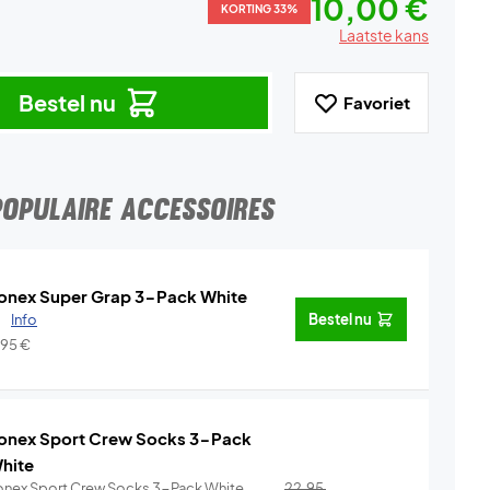
10,00 €
KORTING 33%
Laatste kans
Bestel nu
Favoriet
POPULAIRE ACCESSOIRES
onex Super Grap 3-Pack White
.
Info
Bestel nu
,95
€
onex Sport Crew Socks 3-Pack
hite
onex Sport Crew Socks 3-Pack White
22,95