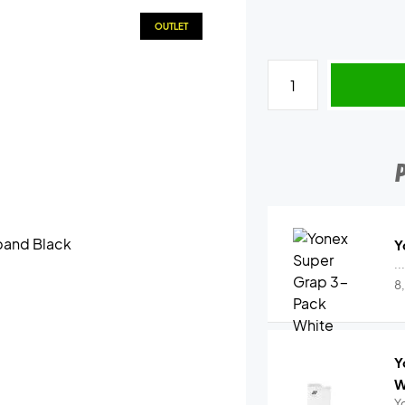
OUTLET
Y
..
8
Y
W
Y