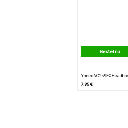
Bestel nu
Yonex AC259EX Headban
7,95 €