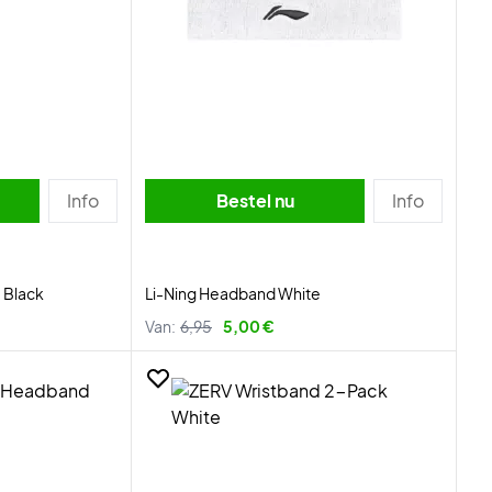
Info
Bestel nu
Info
 Black
Li-Ning Headband White
Van:
6,95
5,00 €