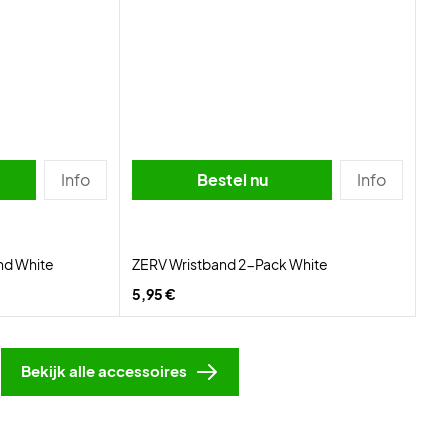
Info
Bestel nu
Info
d White
ZERV Wristband 2-Pack White
5,95 €
Bekijk alle accessoires