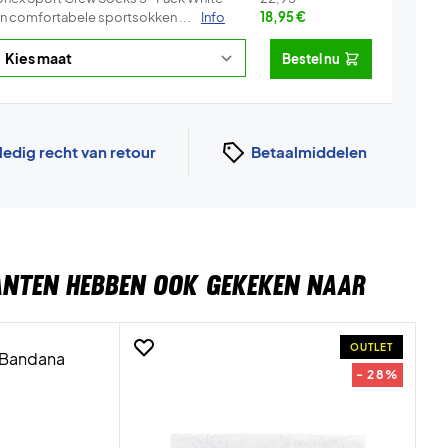
ijn comfortabele sportsokken ...
Info
18,95
€
Bestel nu
ledig recht van retour
Betaalmiddelen
ANTEN HEBBEN OOK GEKEKEN NAAR
OUTLET
- 28%