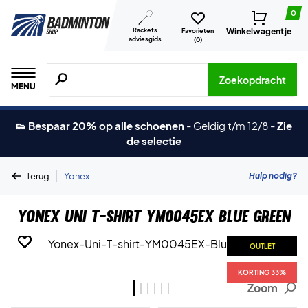
0
Rackets
Winkelwagentje
Favorieten
adviesgids
(
0
)
Zoeken naar producten, merken etc.
Zoekopdracht
MENU
👟 Bespaar 20% op alle schoenen
-
Geldig t/m 12/8
-
Zie
de selectie
|
Hulp nodig?
Terug
Yonex
Yonex Uni T-shirt YM0045EX Blue Green
OUTLET
OUTLET
OUTLET
OUTLET
OUTLET
OUTLET
KORTING 33%
KORTING 33%
KORTING 33%
KORTING 33%
KORTING 33%
KORTING 33%
Zoom