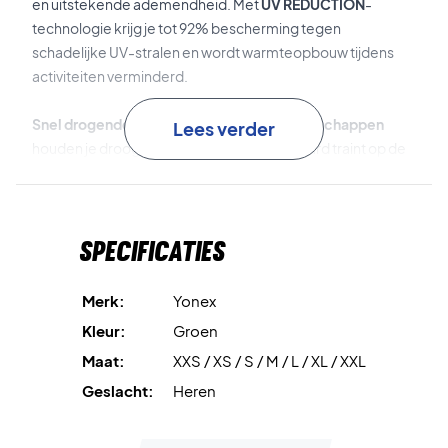
en uitstekende ademendheid. Met
UV REDUCTION
-
technologie krijg je tot 92% bescherming tegen
schadelijke UV-stralen en wordt warmteopbouw tijdens
activiteiten verminderd.
Snel drogende en vochtregulerende eigenschappen
Lees verder
houden je droog en comfortabel, of je nu hard traint op de
baan of ontspant tussen de wedstrijden. Een ideale
combinatie van stijl en prestaties voor de serieuze speler.
Specificaties
Wil je functionaliteit en een frisse look? – Koop dit t-shirt
vandaag nog!
Kleur:
Blue Green
Merk:
Yonex
Materiaal:
100% Polyester
Kleur:
Groen
Maat:
XXS / XS / S / M / L / XL / XXL
Geslacht:
Heren