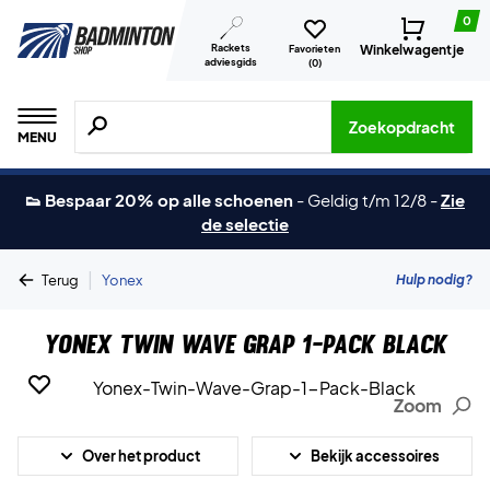
0
Rackets
Winkelwagentje
Favorieten
adviesgids
(
0
)
Zoeken naar producten, merken etc.
Zoekopdracht
MENU
👟 Bespaar 20% op alle schoenen
-
Geldig t/m 12/8
-
Zie
de selectie
|
Hulp nodig?
Terug
Yonex
Yonex Twin Wave Grap 1-Pack Black
Zoom
Over het product
Bekijk accessoires