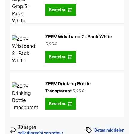
Bestel nu
ZERV Wristband 2-Pack White
5,95
€
Bestel nu
ZERV Drinking Bottle
Transparent
5,95
€
Bestel nu
30 dagen
Betaalmiddelen
volledig recht van retour