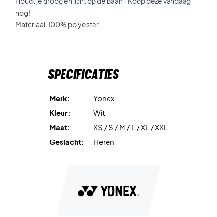
Houdt je droog en licht op de baan - Koop deze vandaag
nog!
Materiaal: 100% polyester.
Specificaties
Merk:
Yonex
Kleur:
Wit
Maat:
XS / S / M / L / XL / XXL
Geslacht:
Heren