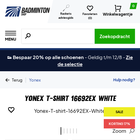
0
Rackets
Winkelwagentje
Favorieten
adviesgids
(
0
)
Zoeken naar producten, merken etc.
Zoekopdracht
MENU
👟 Bespaar 20% op alle schoenen
-
Geldig t/m 12/8
-
Zie
de selectie
|
Hulp nodig?
Terug
Yonex
Yonex T-shirt 16692EX White
SALE
SALE
SALE
SALE
SALE
SALE
KORTING 17%
KORTING 17%
KORTING 17%
KORTING 17%
KORTING 17%
KORTING 17%
Zoom