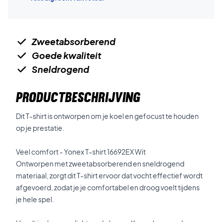
Zweetabsorberend
Goede kwaliteit
Sneldrogend
PRODUCTBESCHRIJVING
Dit T-shirt is ontworpen om je koel en gefocust te houden
op je prestatie.
Veel comfort - Yonex T-shirt 16692EX Wit
Ontworpen met zweetabsorberend en sneldrogend
materiaal, zorgt dit T-shirt ervoor dat vocht effectief wordt
afgevoerd, zodat je je comfortabel en droog voelt tijdens
je hele spel.