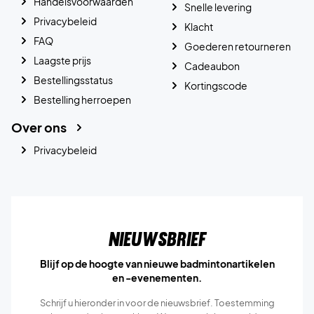
Handelsvoorwaarden
Snelle levering
Privacybeleid
Klacht
FAQ
Goederen retourneren
Laagste prijs
Cadeaubon
Bestellingsstatus
Kortingscode
Bestelling herroepen
Over ons
Privacybeleid
Nieuwsbrief
Blijf op de hoogte van nieuwe badmintonartikelen
en -evenementen.
Schrijf u hieronder in voor de nieuwsbrief. Toestemming