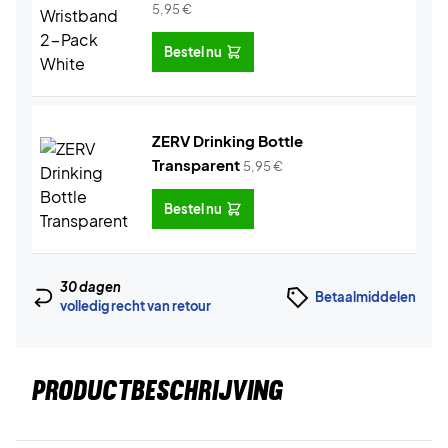
5,95
€
Bestel nu
ZERV Drinking Bottle
Transparent
5,95
€
Bestel nu
30 dagen
Betaalmiddelen
volledig recht van retour
PRODUCTBESCHRIJVING