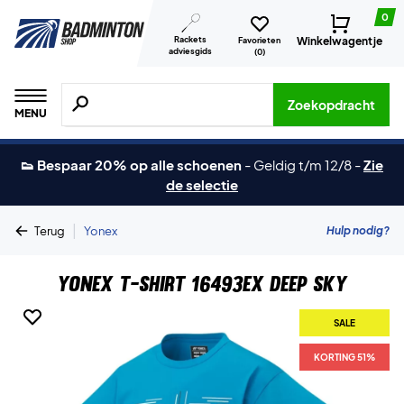
0
Rackets
Winkelwagentje
Favorieten
adviesgids
(
0
)
Zoeken naar producten, merken etc.
Zoekopdracht
MENU
👟 Bespaar 20% op alle schoenen
-
Geldig t/m 12/8
-
Zie
de selectie
|
Hulp nodig?
Terug
Yonex
Yonex T-Shirt 16493EX Deep Sky
SALE
KORTING 51%