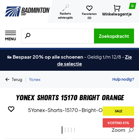
0
Rackets
Winkelwagentje
Favorieten
adviesgids
(
0
)
Zoeken naar producten, merken etc.
Zoekopdracht
MENU
👟 Bespaar 20% op alle schoenen
-
Geldig t/m 12/8
-
Zie
de selectie
|
Hulp nodig?
Terug
Yonex
Yonex Shorts 15170 Bright Orange
SALE
SALE
SALE
SALE
SALE
KORTING 41%
KORTING 41%
KORTING 41%
KORTING 41%
KORTING 41%
Zoom