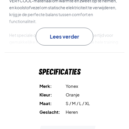
VERYCOOL-materiaal om warmte en zweet op te nemen,
en koolstofvezel om statische elektriciteit te verwijderen,
krijg je de perfecte balans tussen comfort en
functionaliteit.
Het speciale ontwerp van Yonex zorgt tegelijkertijd voor
Lees verder
gemakkelijke mobiliteit en comfort tijdens de hele training.
Koop deze shorts vandaag en ervaar ultiem comfort op het
veld!
Specificaties
Materiaal: 100% polyester.
Merk:
Yonex
Kleur:
Oranje
Maat:
S / M / L / XL
Geslacht:
Heren