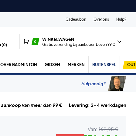
Cadeaubon
Over ons
Hulp?
WINKELWAGEN
0
Gratis verzending bij aankopen boven 99 €
 (
0
)
OVER BADMINTON
GIDSEN
MERKEN
BUITENSPEL
OUT
Hulp nodig?
j aankoop van meer dan 99 €
Levering: 2-4 werkdagen
Van:
169,95 €