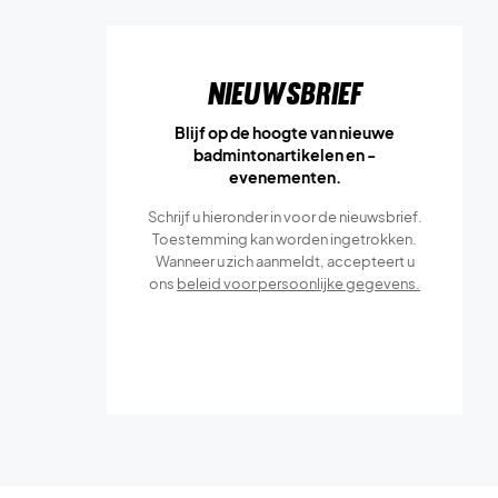
Nieuwsbrief
Blijf op de hoogte van nieuwe
badmintonartikelen en -
evenementen.
Schrijf u hieronder in voor de nieuwsbrief.
Toestemming kan worden ingetrokken.
Wanneer u zich aanmeldt, accepteert u
ons
beleid voor persoonlijke gegevens.