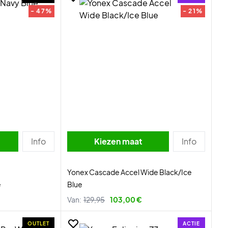
- 47%
- 21%
Info
Kiezen maat
Info
Yonex Cascade Accel Wide Black/Ice
e
Blue
Van:
129,95
103,00 €
OUTLET
ACTIE