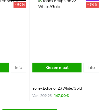
- 50%
- 30%
Info
Kiezen maat
Info
Yonex Eclipsion Z3 White/Gold
Van:
209,95
147,00 €