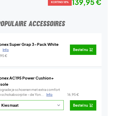
139,95 €
KORTING 18%
POPULAIRE ACCESSOIRES
onex Super Grap 3-Pack White
.
Info
Bestel nu
,95
€
onex AC195 Power Cushion+
nsole
pgrade je schoenen met extra comfort
n schokabsorptie – de Yon...
Info
16,95
€
Bestel nu