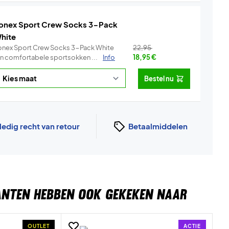
onex Sport Crew Socks 3-Pack
hite
onex Sport Crew Socks 3-Pack White
22,95
ijn comfortabele sportsokken ...
Info
18,95
€
Bestel nu
ledig recht van retour
Betaalmiddelen
ANTEN HEBBEN OOK GEKEKEN NAAR
OUTLET
ACTIE