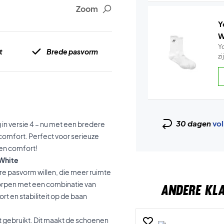
Zoom
Y
W
Y
t
Brede pasvorm
z
30 dagen
vol
in versie 4 – nu met een bredere
comfort. Perfect voor serieuze
 en comfort!
 White
re pasvorm willen, die meer ruimte
tworpen met een combinatie van
ANDERE KL
 en stabiliteit op de baan
dt gebruikt. Dit maakt de schoenen