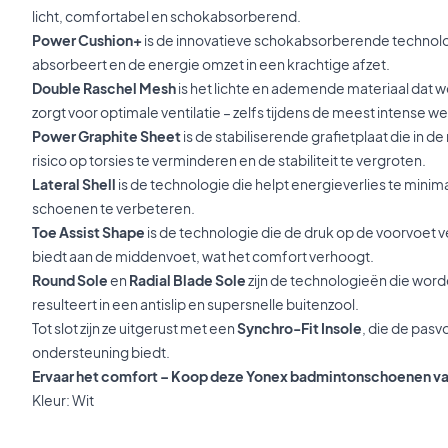
licht, comfortabel en schokabsorberend.
Power Cushion+
is de innovatieve schokabsorberende technolo
absorbeert en de energie omzet in een krachtige afzet.
Double Raschel Mesh
is het lichte en ademende materiaal dat w
zorgt voor optimale ventilatie – zelfs tijdens de meest intense we
Power Graphite Sheet
is de stabiliserende grafietplaat die in 
risico op torsies te verminderen en de stabiliteit te vergroten.
Lateral Shell
is de technologie die helpt energieverlies te minim
schoenen te verbeteren.
Toe Assist Shape
is de technologie die de druk op de voorvoet 
biedt aan de middenvoet, wat het comfort verhoogt.
Round Sole
en
Radial Blade Sole
zijn de technologieën die worde
resulteert in een antislip en supersnelle buitenzool.
Tot slot zijn ze uitgerust met een
Synchro-Fit Insole
, die de pasv
ondersteuning biedt.
Ervaar het comfort – Koop deze Yonex badmintonschoenen v
Kleur: Wit