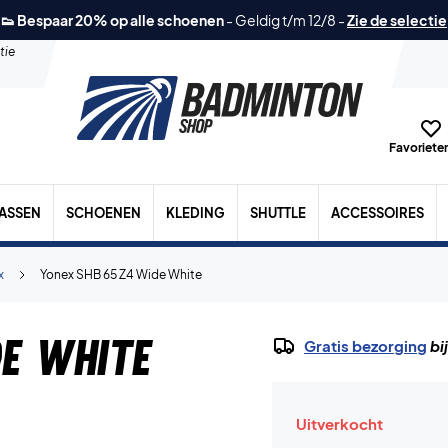
👟 Bespaar 20% op alle schoenen
-
Geldig t/m 12/8
-
Zie de selectie
tie
Favorieten
TASSEN
SCHOENEN
KLEDING
SHUTTLE
ACCESSOIRES
x
Yonex SHB 65 Z4 Wide White
e White
Gratis bezorging
bi
Uitverkocht