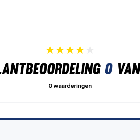
lantbeoordeling
0
van
0 waarderingen