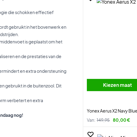
gie die schokken effectief
ordt gebruikt in het bovenwerk en
dstrijden.
de middenvoet is geplaatst om het
aliseren en de prestaties van de
vermindert en extra ondersteuning
Kiezen maat
n gebruikt in de buitenzool. Dit
orm verbetert en extra
Yonex Aerus X2 Navy Blu
andaag nog!
Van:
149,95
80,00 €