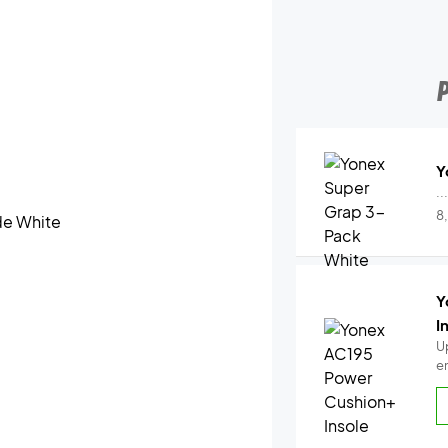
Y
..
8
Y
I
U
e