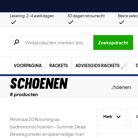
Levering: 2-4 werkdagen
30 dagen retourrecht
Beste selec
Zoeken naar producten, merken etc.
Zoekopdracht
VOORPAGINA
RACKETS
ADVIESGIDS RACKETS
Schoenen
8 producten
Merk
Minimaal 20% korting op
badmintonschoenen – Summer Deals
Beweeg sneller en speel veiliger met