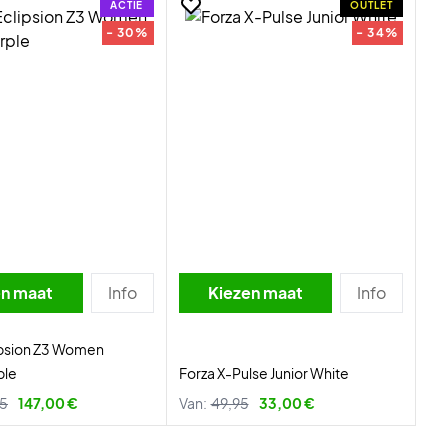
ACTIE
OUTLET
- 30%
- 34%
en maat
Info
Kiezen maat
Info
ipsion Z3 Women
ple
Forza X-Pulse Junior White
95
147,00 €
Van:
49,95
33,00 €