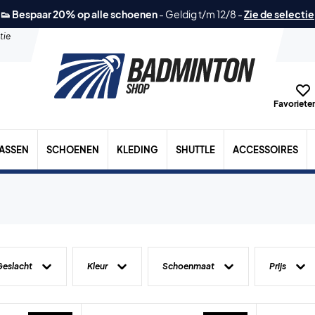
👟 Bespaar 20% op alle schoenen
-
Geldig t/m 12/8
-
Zie de selectie
tie
Favorieten
TASSEN
SCHOENEN
KLEDING
SHUTTLE
ACCESSOIRES
Geslacht
Kleur
Schoenmaat
Prijs