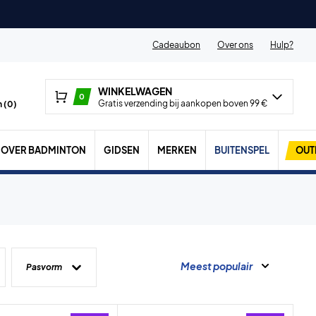
Cadeaubon
Over ons
Hulp?
WINKELWAGEN
0
Gratis verzending bij aankopen boven 99 €
 (
0
)
OVER BADMINTON
GIDSEN
MERKEN
BUITENSPEL
OUT
Meest populair
Pasvorm