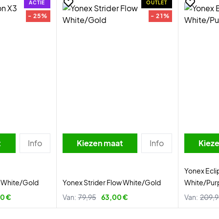
ACTIE
OUTLET
- 25%
- 21%
t
Info
Kiezen maat
Info
Kiez
Yonex Ecl
3 White/Gold
Yonex Strider Flow White/Gold
White/Pur
00 €
Van:
79,95
63,00 €
Van:
209,