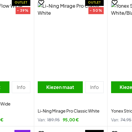
OUTLET
OUTLET
- 39%
- 50%
t
Info
Kiezen maat
Info
Kiez
w Wide
Li-Ning Mirage Pro Classic White
Yonex Stri
 €
Van:
189,95
95,00 €
Van:
74,95