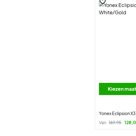
Kiezen maa
Yonex Eclipsion X
Van:
169,95
128,