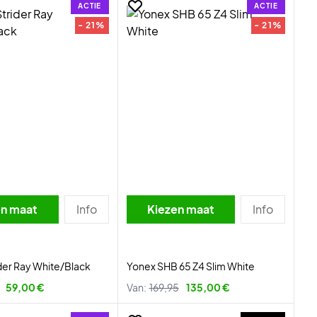
ACTIE
ACTIE
- 21%
- 21%
en maat
Info
Kiezen maat
Info
der Ray White/Black
Yonex SHB 65 Z4 Slim White
59,00 €
Van:
169,95
135,00 €