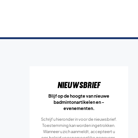
Nieuwsbrief
Blijf op de hoogte van nieuwe
badmintonartikelen en -
evenementen.
Schrijf u hieronder in voor de nieuwsbrief.
Toestemming kan worden ingetrokken.
Wanneer u zich aanmeldt, accepteert u
ons
beleid voor persoonlijke gegevens.