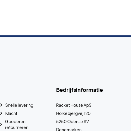
Bedrijfsinformatie
Snelle levering
Racket House ApS
Klacht
Holkebjergvej 120
Goederen
5250 Odense SV
retourneren
Denemarken