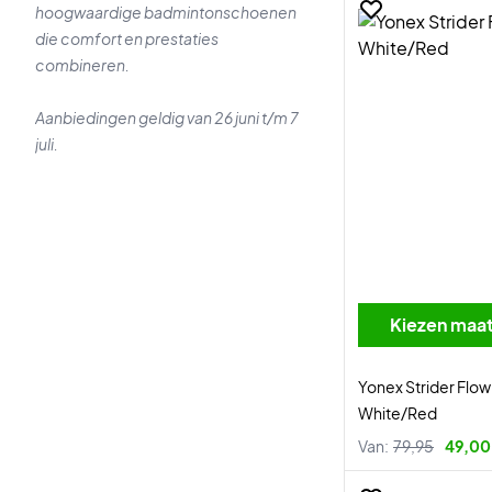
hoogwaardige badmintonschoenen
die comfort en prestaties
combineren.
Aanbiedingen geldig van 26 juni t/m 7
juli.
Kiezen maa
Yonex Strider Flo
White/Red
Van:
79,95
49,00