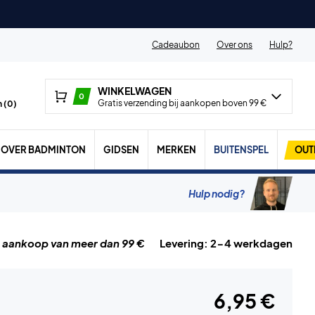
Cadeaubon
Over ons
Hulp?
WINKELWAGEN
0
Gratis verzending bij aankopen boven 99 €
 (
0
)
OVER BADMINTON
GIDSEN
MERKEN
BUITENSPEL
OUT
Hulp nodig?
j aankoop van meer dan 99 €
Levering: 2-4 werkdagen
6,95 €