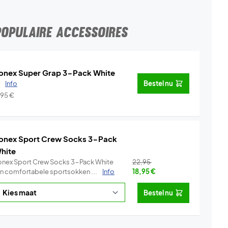
POPULAIRE ACCESSOIRES
onex Super Grap 3-Pack White
.
Info
Bestel nu
,95
€
onex Sport Crew Socks 3-Pack
hite
onex Sport Crew Socks 3-Pack White
22,95
ijn comfortabele sportsokken ...
Info
18,95
€
Bestel nu