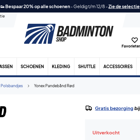
👟 Bespaar 20% op alle schoenen
-
Geldig t/m 12/8
-
Zie de selectie
tie
Favorieten
TASSEN
SCHOENEN
KLEDING
SHUTTLE
ACCESSOIRES
 Polsbandjes
Yonex Pandebånd Rød
d
Gratis bezorging
bi
Uitverkocht