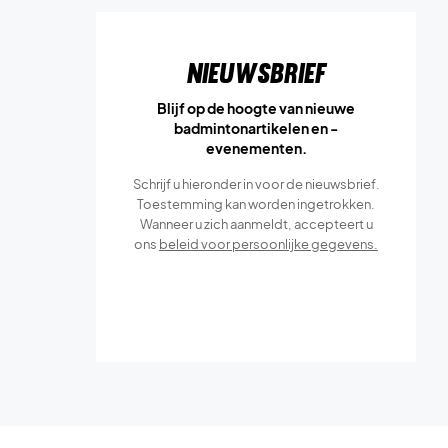
Nieuwsbrief
Blijf op de hoogte van nieuwe
badmintonartikelen en -
evenementen.
Schrijf u hieronder in voor de nieuwsbrief.
Toestemming kan worden ingetrokken.
Wanneer u zich aanmeldt, accepteert u
ons
beleid voor persoonlijke gegevens.