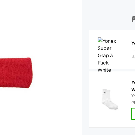
Y
..
8
Y
W
Y
z