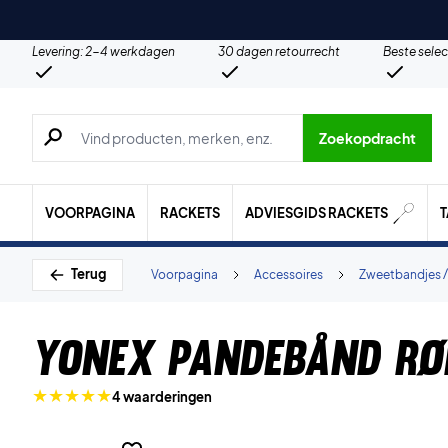
Levering: 2-4 werkdagen
30 dagen retourrecht
Beste selec
Zoeken naar producten, merken etc.
Zoekopdracht
VOORPAGINA
RACKETS
ADVIESGIDS RACKETS
Terug
Voorpagina
Accessoires
Zweetbandjes /
Yonex Pandebånd Rø
4 waarderingen