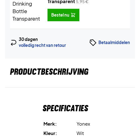
Transparent
5,95
€
Bestel nu
30 dagen
Betaalmiddelen
volledig recht van retour
PRODUCTBESCHRIJVING
Specificaties
Merk:
Yonex
Kleur:
Wit