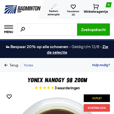
0
Rackets
Winkelwagentje
Favorieten
adviesgids
(
0
)
Zoeken naar producten, merken etc.
Zoekopdracht
MENU
👟 Bespaar 20% op alle schoenen
-
Geldig t/m 12/8
-
Zie
de selectie
|
Hulp nodig?
Terug
Yonex
Yonex Nanogy 98 200m
3 waarderingen
OUTLET
KORTING 45%