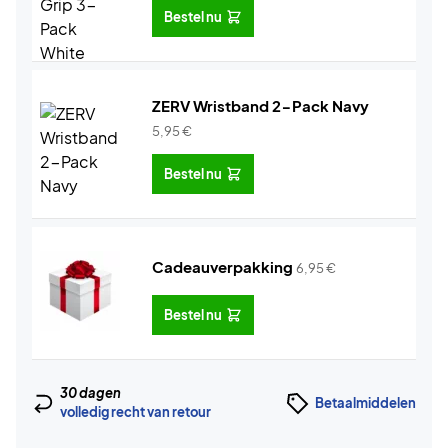
Bestel nu
ZERV Wristband 2-Pack Navy
5,95
€
Bestel nu
Cadeauverpakking
6,95
€
Bestel nu
30 dagen
Betaalmiddelen
volledig recht van retour