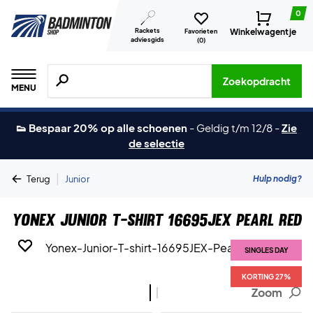
0
Rackets
Winkelwagentje
Favorieten
adviesgids
(
0
)
Zoeken naar producten, merken etc.
Zoekopdracht
MENU
👟 Bespaar 20% op alle schoenen
-
Geldig t/m 12/8
-
Zie
de selectie
|
Hulp nodig?
Terug
Junior
Yonex Junior T-shirt 16695JEX Pearl Red
SINGLES DAY
SINGLES DAY
KORTING 27%
KORTING 27%
Zoom