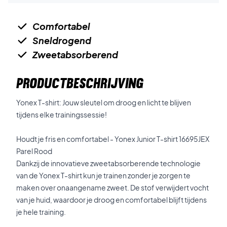
Comfortabel
Sneldrogend
Zweetabsorberend
PRODUCTBESCHRIJVING
Yonex T-shirt: Jouw sleutel om droog en licht te blijven
tijdens elke trainingssessie!
Houdt je fris en comfortabel - Yonex Junior T-shirt 16695JEX
Parel Rood
Dankzij de innovatieve zweetabsorberende technologie
van de Yonex T-shirt kun je trainen zonder je zorgen te
maken over onaangename zweet. De stof verwijdert vocht
van je huid, waardoor je droog en comfortabel blijft tijdens
je hele training.