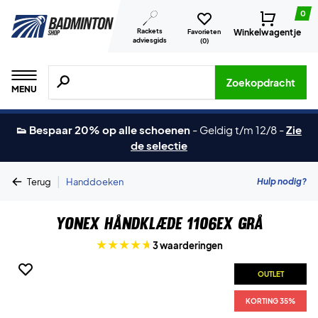
0
Rackets
Winkelwagentje
Favorieten
adviesgids
(
0
)
Zoeken naar producten, merken etc.
Zoekopdracht
MENU
👟 Bespaar 20% op alle schoenen
-
Geldig t/m 12/8
-
Zie
de selectie
|
Hulp nodig?
Terug
Handdoeken
Yonex Håndklæde 1106EX Grå
3 waarderingen
OUTLET
KORTING 35%