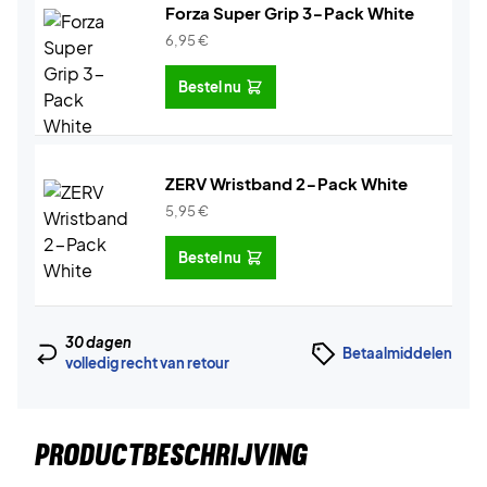
Forza Super Grip 3-Pack White
6,95
€
Bestel nu
ZERV Wristband 2-Pack White
5,95
€
Bestel nu
30 dagen
Betaalmiddelen
volledig recht van retour
PRODUCTBESCHRIJVING