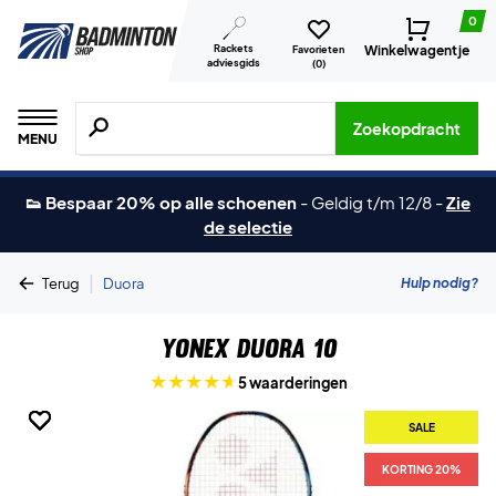
0
Rackets
Winkelwagentje
Favorieten
adviesgids
(
0
)
Zoeken naar producten, merken etc.
Zoekopdracht
MENU
👟 Bespaar 20% op alle schoenen
-
Geldig t/m 12/8
-
Zie
de selectie
|
Hulp nodig?
Terug
Duora
Yonex Duora 10
5 waarderingen
SALE
SALE
SALE
SALE
SALE
SALE
KORTING 20%
KORTING 20%
KORTING 20%
KORTING 20%
KORTING 20%
KORTING 20%