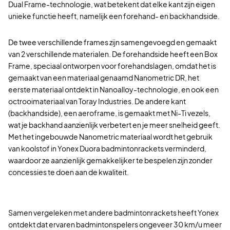
Dual Frame-technologie, wat betekent dat elke kant zijn eigen
unieke functie heeft, namelijk een forehand- en backhandside.
De twee verschillende frames zijn samengevoegd en gemaakt
van 2 verschillende materialen. De forehandside heeft een Box
Frame, speciaal ontworpen voor forehandslagen, omdat het is
gemaakt van een materiaal genaamd Nanometric DR, het
eerste materiaal ontdekt in Nanoalloy-technologie, en ook een
octrooimateriaal van Toray Industries. De andere kant
(backhandside), een aeroframe, is gemaakt met Ni-Ti vezels,
wat je backhand aanzienlijk verbetert en je meer snelheid geeft.
Met het ingebouwde Nanometric materiaal wordt het gebruik
van koolstof in Yonex Duora badmintonrackets verminderd,
waardoor ze aanzienlijk gemakkelijker te bespelen zijn zonder
concessies te doen aan de kwaliteit.
Samen vergeleken met andere badmintonrackets heeft Yonex
ontdekt dat ervaren badmintonspelers ongeveer 30 km/u meer