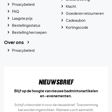
Privacybeleid
Klacht
FAQ
Goederen retourneren
Laagste prijs
Cadeaubon
Bestellingsstatus
Kortingscode
Bestelling herroepen
Over ons
Privacybeleid
Nieuwsbrief
Blijf op de hoogte van nieuwe badmintonartikelen
en -evenementen.
Schrijf u hieronder in voor de nieuwsbrief. Toestemming
kan worden ingetrokken. Wanneer u zich aanmeldt,