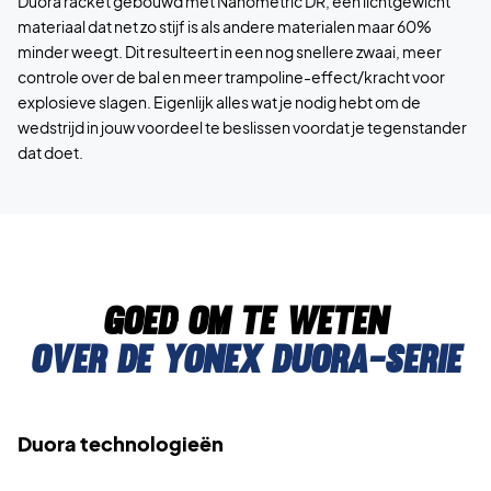
Duora racket gebouwd met Nanometric DR, een lichtgewicht
materiaal dat net zo stijf is als andere materialen maar 60%
minder weegt. Dit resulteert in een nog snellere zwaai, meer
controle over de bal en meer trampoline-effect/kracht voor
explosieve slagen. Eigenlijk alles wat je nodig hebt om de
wedstrijd in jouw voordeel te beslissen voordat je tegenstander
dat doet.
Goed om te weten
Over de yonex duora-serie
Duora technologieën