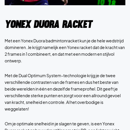
Yonex Duora Racket
Met een Yonex Duora badmintonracket kun je de hele wedstrijd
domineren. Je krijgt namelijk een Yonex racket dat de kracht van
2 frames in 1 combineert, en dat met een modern en stijlvol
ontwerp.
Met de Dual Optimum System-technologie krijg je de twee
verschillende contrasten van de frames en dus het beste van
beide werelden in één en dezelfde frameprofiel. Dit geeft je
verschillende sterke punten en zorgt voor een allround gevoel
van kracht, snelheid en controle. Al het overbodige is
weggelaten!
Om je optimale snelheid in je slagen te geven, is een Yonex