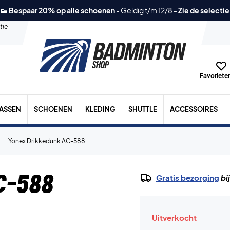
👟 Bespaar 20% op alle schoenen
-
Geldig t/m 12/8
-
Zie de selectie
tie
Favorieten
TASSEN
SCHOENEN
KLEDING
SHUTTLE
ACCESSOIRES
Yonex Drikkedunk AC-588
C-588
Gratis bezorging
bi
Uitverkocht