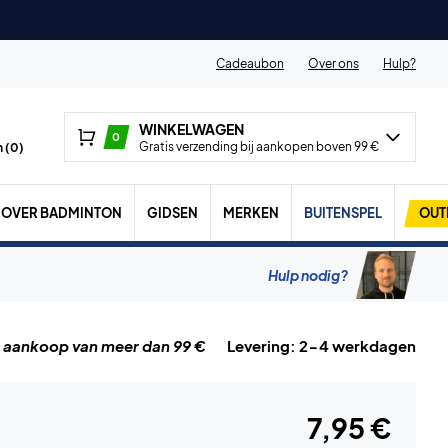
Cadeaubon
Over ons
Hulp?
WINKELWAGEN
0
Gratis verzending bij aankopen boven 99 €
 (
0
)
OVER BADMINTON
GIDSEN
MERKEN
BUITENSPEL
OUT
Hulp nodig?
j aankoop van meer dan 99 €
Levering: 2-4 werkdagen
7,95 €