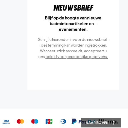
Nieuwsbrief
Blijf op de hoogte van nieuwe
badmintonartikelen en -
evenementen.
Schrijf u hieronder in voor de nieuwsbrief.
Toestemming kan worden ingetrokken.
Wanneer u zich aanmeldt, accepteert u
ons
beleid voor persoonlijke gegevens.
NAAR BOVEN