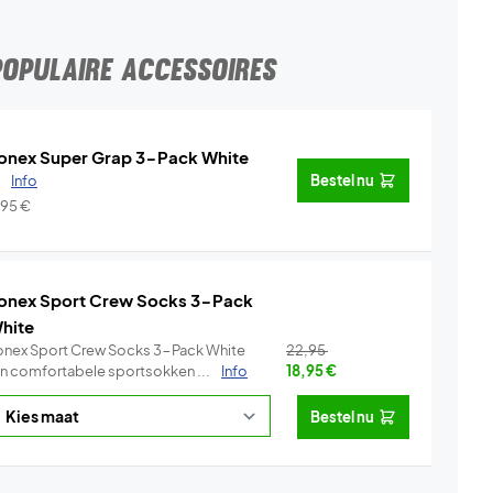
POPULAIRE ACCESSOIRES
onex Super Grap 3-Pack White
.
Info
Bestel nu
,95
€
onex Sport Crew Socks 3-Pack
hite
onex Sport Crew Socks 3-Pack White
22,95
ijn comfortabele sportsokken ...
Info
18,95
€
Bestel nu