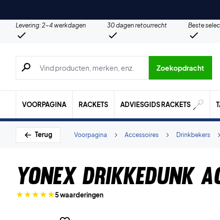
Levering: 2-4 werkdagen
30 dagen retourrecht
Beste selec
Zoeken naar producten, merken etc.
Zoekopdracht
VOORPAGINA
RACKETS
ADVIESGIDS RACKETS
Terug
Voorpagina
Accessoires
Drinkbekers
Yonex Drikkedunk A
5 waarderingen