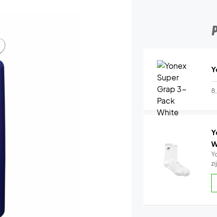
Y
..
8
Y
W
Y
z