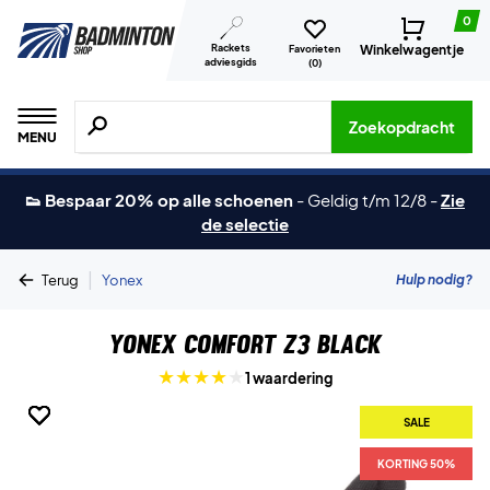
0
Rackets
Winkelwagentje
Favorieten
adviesgids
(
0
)
Zoeken naar producten, merken etc.
Zoekopdracht
MENU
👟 Bespaar 20% op alle schoenen
-
Geldig t/m 12/8
-
Zie
de selectie
|
Hulp nodig?
Terug
Yonex
Yonex Comfort Z3 Black
1 waardering
SALE
SALE
SALE
SALE
SALE
SALE
KORTING 50%
KORTING 50%
KORTING 50%
KORTING 50%
KORTING 50%
KORTING 50%