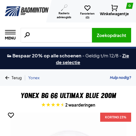
0
Rackets
Winkelwagentje
Favorieten
adviesgids
(
0
)
Zoeken naar producten, merken etc.
Zoekopdracht
MENU
👟 Bespaar 20% op alle schoenen
-
Geldig t/m 12/8
-
Zie
de selectie
|
Hulp nodig?
Terug
Yonex
Yonex BG 66 Ultimax Blue 200m
2 waarderingen
KORTING 23%