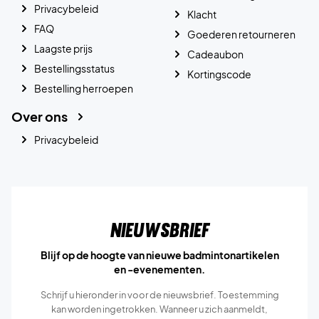
Privacybeleid
Klacht
FAQ
Goederen retourneren
Laagste prijs
Cadeaubon
Bestellingsstatus
Kortingscode
Bestelling herroepen
Over ons
Privacybeleid
Nieuwsbrief
Blijf op de hoogte van nieuwe badmintonartikelen
en -evenementen.
Schrijf u hieronder in voor de nieuwsbrief. Toestemming
kan worden ingetrokken. Wanneer u zich aanmeldt,