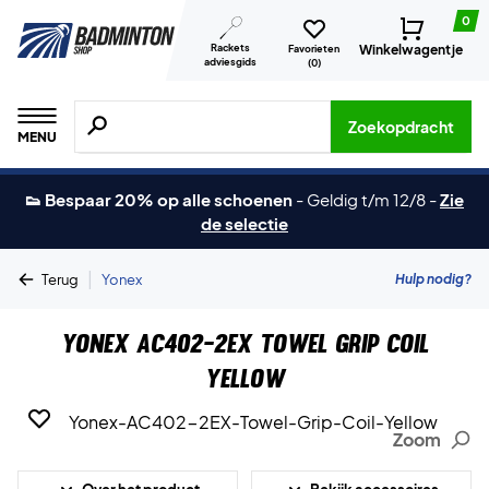
0
Rackets
Winkelwagentje
Favorieten
adviesgids
(
0
)
Zoeken naar producten, merken etc.
Zoekopdracht
MENU
👟 Bespaar 20% op alle schoenen
-
Geldig t/m 12/8
-
Zie
de selectie
|
Hulp nodig?
Terug
Yonex
Yonex AC402-2EX Towel Grip Coil
Yellow
Zoom