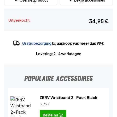
Over het product
Bekijk accessoires
Uitverkocht
34,95 €
Gratis bezorging
bij aankoop van meer dan 99 €
Levering: 2-4 werkdagen
POPULAIRE ACCESSOIRES
ZERV Wristband 2-Pack Black
5,95
€
Bestel nu