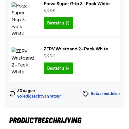
Forza Super Grip 3-Pack White
6,95
€
Bestel nu
ZERV Wristband 2-Pack White
5,95
€
Bestel nu
30 dagen
Betaalmiddelen
volledig recht van retour
PRODUCTBESCHRIJVING