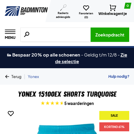
0
Rackets
Winkelwagentje
Favorieten
adviesgids
(
0
)
Zoeken naar producten, merken etc.
Zoekopdracht
MENU
👟 Bespaar 20% op alle schoenen
-
Geldig t/m 12/8
-
Zie
de selectie
|
Hulp nodig?
Terug
Yonex
Yonex 15100EX Shorts Turquoise
5 waarderingen
SALE
KORTING 61%