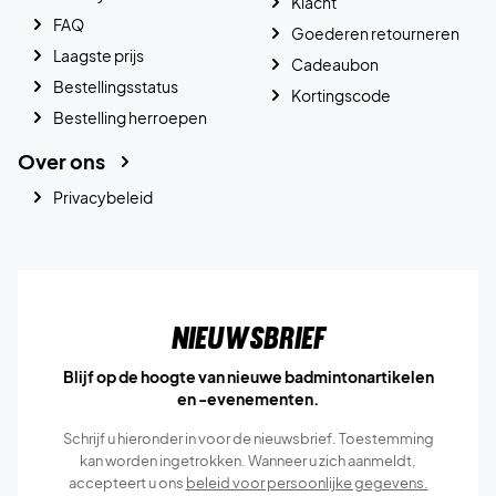
Klacht
FAQ
Goederen retourneren
Laagste prijs
Cadeaubon
Bestellingsstatus
Kortingscode
Bestelling herroepen
Over ons
Privacybeleid
Nieuwsbrief
Blijf op de hoogte van nieuwe badmintonartikelen
en -evenementen.
Schrijf u hieronder in voor de nieuwsbrief. Toestemming
kan worden ingetrokken. Wanneer u zich aanmeldt,
accepteert u ons
beleid voor persoonlijke gegevens.