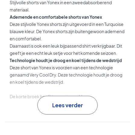
Stijlvolle shorts van Yonex in een zweedabsorberend
materiaal.
Ademende en comfortabele shorts van Yonex
Deze stijlvolle Yonex shorts zijn uitgevoerd in een Turquoise
blauwe kleur. De Yonex shorts zijn buitengewoon ademend
en comfortabel.
Daarnaast is ook een leuk bijpassend shirt verkrijgbaar. Dit
geeft je een echt leuk setje voor het komende seizoen.
Technologie houdt je droog en koel tijdens de wedstrijd
Deze short van Yonex is voorzien van een technologie
genaamd Very Cool Dry. Deze technologie houdt je droog
en koel tijdens de wedstrijd.
De korte broek heeft twee ruime zakken.
Lees verder
Kleuren: Turquoise
Materialen: 100% polyester