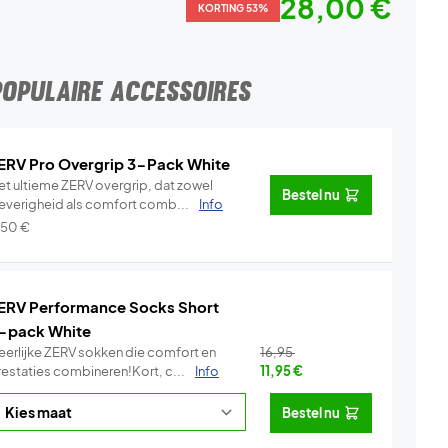
28,00 €
KORTING 53%
POPULAIRE ACCESSOIRES
ERV Pro Overgrip 3-Pack White
et ultieme ZERV overgrip, dat zowel
Bestel nu
leverigheid als comfort comb...
Info
,50
€
ERV Performance Socks Short
-pack White
eerlijke ZERV sokken die comfort en
16,95
restaties combineren!Kort, c...
Info
11,95
€
Bestel nu