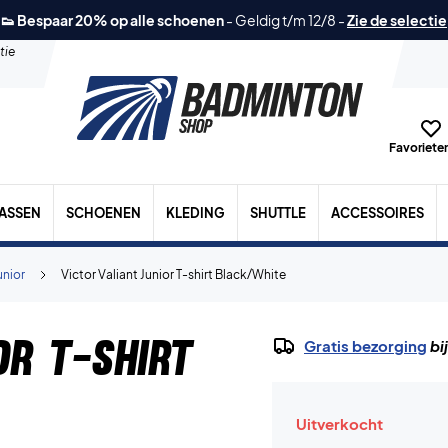
👟 Bespaar 20% op alle schoenen
-
Geldig t/m 12/8
-
Zie de selectie
tie
Favorieten
TASSEN
SCHOENEN
KLEDING
SHUTTLE
ACCESSOIRES
unior
Victor Valiant Junior T-shirt Black/White
or T-shirt
Gratis bezorging
bi
Uitverkocht