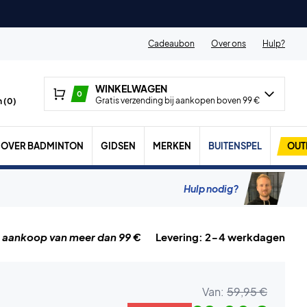
Cadeaubon
Over ons
Hulp?
WINKELWAGEN
0
Gratis verzending bij aankopen boven 99 €
 (
0
)
OVER BADMINTON
GIDSEN
MERKEN
BUITENSPEL
OUT
Hulp nodig?
j aankoop van meer dan 99 €
Levering: 2-4 werkdagen
Van:
59,95 €