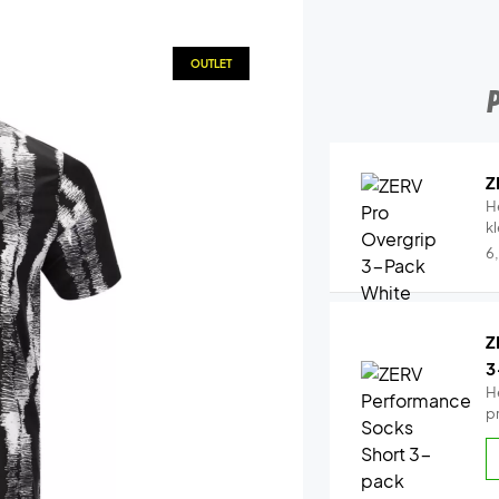
OUTLET
Z
H
k
6
Z
3
H
p