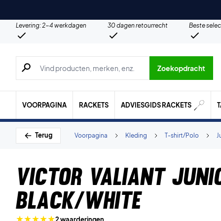
Levering: 2-4 werkdagen
30 dagen retourrecht
Beste selec
Zoeken naar producten, merken etc.
Zoekopdracht
VOORPAGINA
RACKETS
ADVIESGIDS RACKETS
Terug
Voorpagina
Kleding
T-shirt/Polo
J
Victor Valiant Juni
Black/White
2 waarderingen