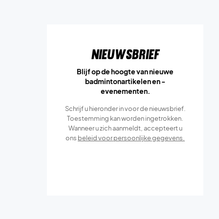
Nieuwsbrief
Blijf op de hoogte van nieuwe
badmintonartikelen en -
evenementen.
Schrijf u hieronder in voor de nieuwsbrief.
Toestemming kan worden ingetrokken.
Wanneer u zich aanmeldt, accepteert u
ons
beleid voor persoonlijke gegevens.