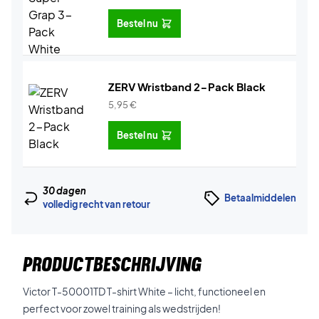
Bestel nu
ZERV Wristband 2-Pack Black
5,95
€
Bestel nu
30 dagen
Betaalmiddelen
volledig recht van retour
PRODUCTBESCHRIJVING
Victor T-50001TD T-shirt White – licht, functioneel en
perfect voor zowel training als wedstrijden!