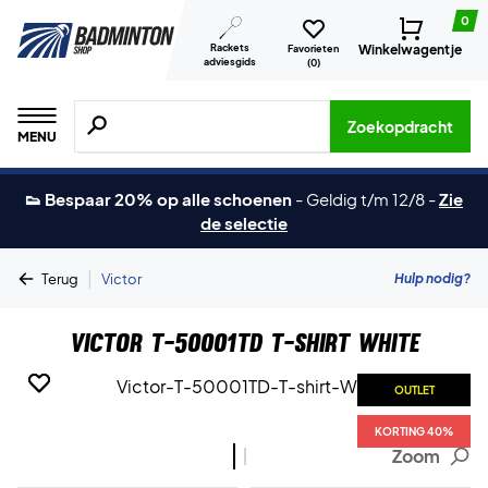
0
Rackets
Winkelwagentje
Favorieten
adviesgids
(
0
)
Zoeken naar producten, merken etc.
Zoekopdracht
MENU
👟 Bespaar 20% op alle schoenen
-
Geldig t/m 12/8
-
Zie
de selectie
|
Hulp nodig?
Terug
Victor
Victor T-50001TD T-shirt White
OUTLET
OUTLET
KORTING 40%
KORTING 40%
Zoom