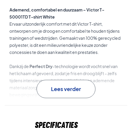
Ademend, comfortabel en duurzaam – Victor T-
50001TD T-shirt White
Ervaar uitzonderlijk comfort met dit Victor T-shirt,
ontworpen om je droog en comfortabel te houden tijdens
trainingen of wedstrijden. Gemaakt van 100% gerecycled
polyester, is dit een milieuvriendelijke keuze zonder
concessies te doen aan kwaliteit en prestaties.
Dankzij de
Perfect Dry
-technologie wordt vocht snel van
het lichaam afgevoerd, zodat je fris en droog blijft – zelfs
tijdens intensieve wedstrijden. Het lichte en ademende
materiaal zorgt voor optimale ventilatie en
Lees verder
bewegingsvrijheid.
Speel met comfort en stijl – bestel jouw Victor T-shirt
vandaag nog!
Specificaties
Kleur: Wit.
Materiaal: 100% gerecycled polyester.