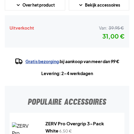
Over het product
Bekijk accessoires
Uitverkocht
Van:
39,95 €
31,00 €
Gratis bezorging
bij aankoop van meer dan 99 €
Levering: 2-4 werkdagen
POPULAIRE ACCESSOIRES
ZERV Pro Overgrip 3-Pack
White
6,50
€