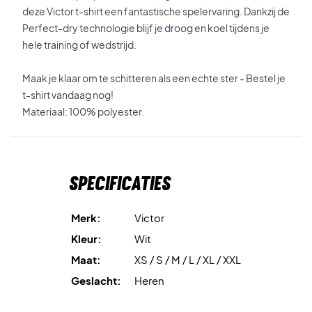
deze Victor t-shirt een fantastische spelervaring. Dankzij de
Perfect-dry technologie blijf je droog en koel tijdens je
hele training of wedstrijd.
Maak je klaar om te schitteren als een echte ster - Bestel je
t-shirt vandaag nog!
Materiaal: 100% polyester.
Specificaties
Merk:
Victor
Kleur:
Wit
Maat:
XS / S / M / L / XL / XXL
Geslacht:
Heren