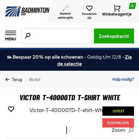
0
Rackets
Winkelwagentje
Favorieten
adviesgids
(
0
)
Zoeken naar producten, merken etc.
Zoekopdracht
MENU
👟 Bespaar 20% op alle schoenen
-
Geldig t/m 12/8
-
Zie
de selectie
|
Hulp nodig?
Terug
Victor
Victor T-40000TD T-shirt White
OUTLET
OUTLET
KORTING 22%
KORTING 22%
Zoom