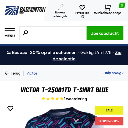
0
Rackets
Winkelwagentje
Favorieten
adviesgids
(
0
)
Zoeken naar producten, merken etc.
Zoekopdracht
MENU
👟 Bespaar 20% op alle schoenen
-
Geldig t/m 12/8
-
Zie
de selectie
|
Hulp nodig?
Terug
Victor
Victor T-25001TD T-shirt Blue
1 waardering
SALE
SALE
KORTING 31%
KORTING 31%